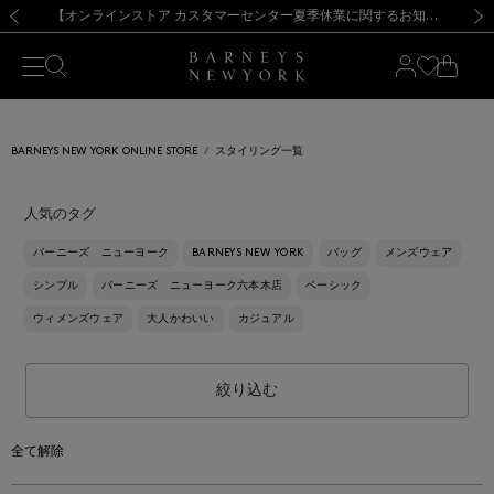
熊本県を中心とした地震の影響によるお荷物のお届けについて
【夏季休業に伴う出荷一時停止のお知らせ】(2026.8.7)
【夏季休業に伴う出荷一時停止のお知らせ】(2026.8.7)
【開催中】SUMMER SALEのご案内・ご注意事項
【オンラインストア カスタマーセンター夏季休業に関するお知らせ】（2026.8.7）
新規登録のお客様も対象！＜MY BARNEYS＞会員のお客様は11,000円（税込）以上のお買上げで常時送料無料！お買い物の際は会員登録を！
【夏季休業に伴う返品・交換承り一時停止のお知らせ】（2026.8.5）
新規登録のお客様も対象！＜MY BARNEYS＞会員のお客様は11,000円（税込）以上のお買上げで常時送料無料！お買い物の際は会員登録を！
前の画像
次の
BARNEYS NEW YORK ONLINE STORE
スタイリング一覧
人気のタグ
バーニーズ ニューヨーク
BARNEYS NEW YORK
バッグ
メンズウェア
シンプル
バーニーズ ニューヨーク六本木店
ベーシック
ウィメンズウェア
大人かわいい
カジュアル
絞り込む
全て解除