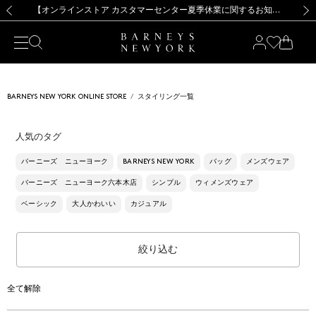
熊本県を中心とした地震の影響によるお荷物のお届けについて
【夏季休業に伴う出荷一時停止のお知らせ】(2026.8.7)
【夏季休業に伴う出荷一時停止のお知らせ】(2026.8.7)
【開催中】SUMMER SALEのご案内・ご注意事項
【オンラインストア カスタマーセンター夏季休業に関するお知らせ】（2026.8.7）
新規登録のお客様も対象！＜MY BARNEYS＞会員のお客様は11,000円（税込）以上のお買上げで常時送料無料！お買い物の際は会員登録を！
【夏季休業に伴う返品・交換承り一時停止のお知らせ】（2026.8.5）
新規登録のお客様も対象！＜MY BARNEYS＞会員のお客様は11,000円（税込）以上のお買上げで常時送料無料！お買い物の際は会員登録を！
前の画像
次の
BARNEYS NEW YORK ONLINE STORE
スタイリング一覧
人気のタグ
バーニーズ ニューヨーク
BARNEYS NEW YORK
バッグ
メンズウェア
バーニーズ ニューヨーク六本木店
シンプル
ウィメンズウェア
ベーシック
大人かわいい
カジュアル
絞り込む
全て解除