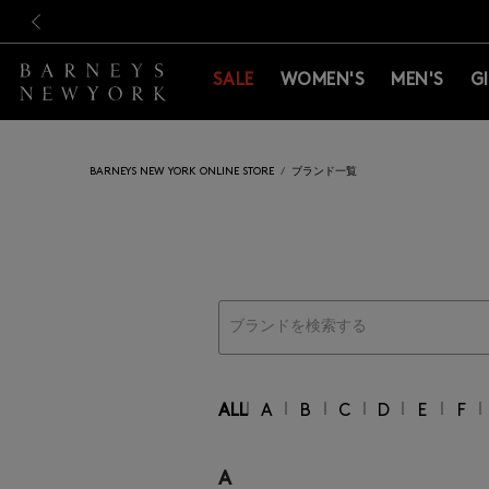
新規登録のお客様も対象！＜M
新規登録のお客様も対象！＜M
前の画像
SALE
WOMEN'S
MEN'S
G
BARNEYS NEW YORK ONLINE STORE
ブランド一覧
｜
｜
｜
｜
｜
｜
｜
ALL
A
B
C
D
E
F
A