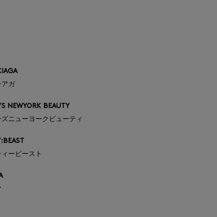
CIAGA
シアガ
YS NEWYORK BEAUTY
ーズニューヨークビューティ
:BEAST
ティービースト
A
マ