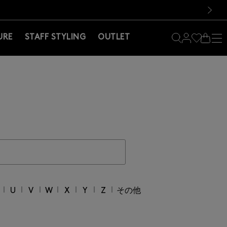
料！お買い物の際は会員登録を！
料！お買い物の際は会員登録を！
）
次の画像
URE
STAFF STYLING
OUTLET
｜
｜
｜
｜
｜
｜
｜
U
V
W
X
Y
Z
その他