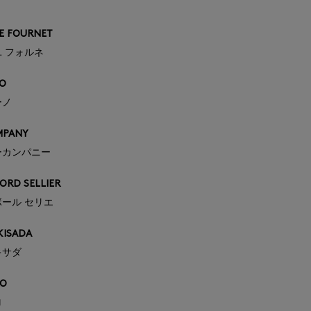
E FOURNET
 フォルネ
O
ーノ
MPANY
ーカンパニー
RD SELLIER
ール セリエ
KISADA
キサダ
RO
ロ