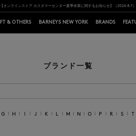
Y BARNEYS＞会員のお客様は11,000円（税込）以上のお買上げで常時送料無
Y BARNEYS＞会員のお客様は11,000円（税込）以上のお買上げで常時送料無
【オンラインストア カスタマーセンター夏季休業に関するお知らせ】（2026.8.7
【夏季休業に伴う返品・交換承り一時停止のお知らせ】（2026.8.5）
熊本県を中心とした地震の影響によるお荷物のお届けについて
【夏季休業に伴う出荷一時停止のお知らせ】(2026.8.7)
【夏季休業に伴う出荷一時停止のお知らせ】(2026.8.7)
【開催中】SUMMER SALEのご案内・ご注意事項
IFT & OTHERS
BARNEYS NEW YORK
BRANDS
FEAT
ブランド一覧
｜
｜
｜
｜
｜
｜
｜
｜
｜
｜
｜
｜
G
H
I
J
K
L
M
N
O
P
R
S
T