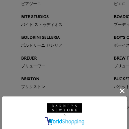
ビアジーニ
ビエロ
BITE STUDIOS
BOADIC
バイト ストゥディオズ
ブーデ
BOLDRINI SELLERIA
BOY'S 
ボルドリーニ セレリア
ボーイ
BREUER
BREW T
ブリューワー
ブリュ
BRIXTON
BUCKE
ブリクストン
バケット
BUNZABURO
BY FAR
ブンザブロウ
バイフ