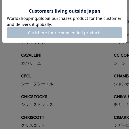
CALLMOON
CAMILL
コールムーン
カミーユ
CASABLANCA
CASIAN
カサブランカ
カジア
CAVALLINI
CC CO
カバリーニ
シーシ
CFCL
CHAMBO
シーエフシーエル
シャンボ
CHICSTOCKS
CHIKA 
シックストックス
チカ 
CHRISCOTT
CIGAR
クリスコット
シガー