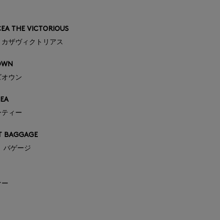
EA THE VICTORIOUS
ィカザヴィクトリアス
OWN
ズオウン
EA
ーティー
T BAGGAGE
 バゲージ
ァー