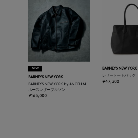
BALENCIAGA
BARBA
BARNEYS NEW YORK
BARNEYS NEWYORK
BEAUTY
NEW
BARNEYS NEW YORK
レザートートバッグ
BARNEYS NEW YORK
BASERANGE
¥47,300
BARNEYS NEW YORK by ANCELLM
ホースレザーブルゾン
¥165,000
BE.ABLE
BEAUTY:BEAST
BEGG X CO