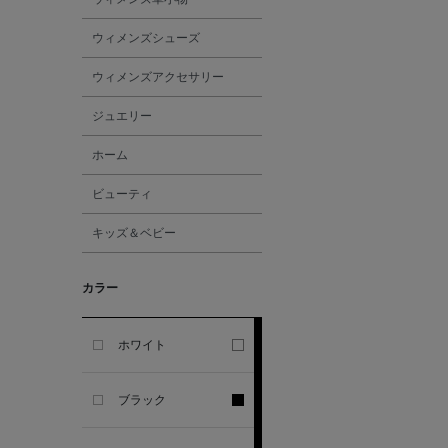
ALL THE WAYS TO SAY
ウィメンズシューズ
ALPO
ウィメンズアクセサリー
ジュエリー
ALTEA
ホーム
AMIRI
ビューティ
キッズ＆ベビー
AMOMENTO
カラー
ANCELLM
ANCIENT GREEK
ホワイト
SANDAL
ブラック
ANDERSONS