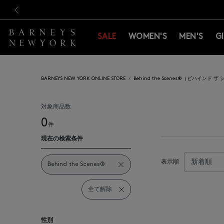
新規登録のお客様も対象！＜M
新規登録のお客様も対象！＜M
前の画像
SALE
WOMEN'S
MEN'S
G
BARNEYS NEW YORK ONLINE STORE
Behind the Scenes®（ビハインド 
対象商品数
0
件
現在の検索条件
表示順
Behind the Scenes®
全て解除
性別