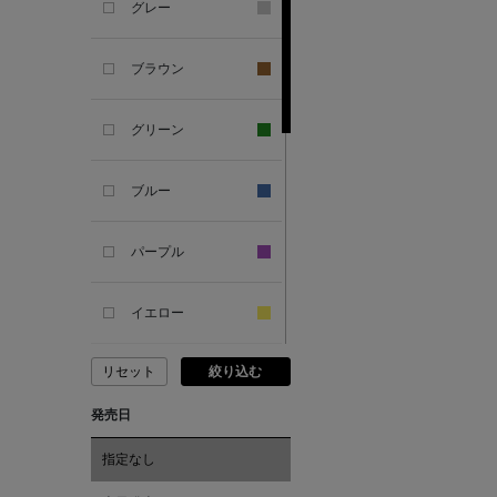
グレー
ANTIPAST
ブラウン
ANYA HINDMARCH
グリーン
ARCS LONDON
ブルー
ARIANNA
パープル
ARIZONA LOVE
イエロー
ARMA
リセット
絞り込む
ピンク
ASAUCE MELER
発売日
レッド
ATELIER AMBOISE
指定なし
オレンジ