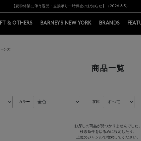
Y BARNEYS＞会員のお客様は11,000円（税込）以上のお買上げで常時送料無
Y BARNEYS＞会員のお客様は11,000円（税込）以上のお買上げで常時送料無
【オンラインストア カスタマーセンター夏季休業に関するお知らせ】（2026.8.7
【夏季休業に伴う返品・交換承り一時停止のお知らせ】（2026.8.5）
熊本県を中心とした地震の影響によるお荷物のお届けについて
【夏季休業に伴う出荷一時停止のお知らせ】(2026.8.7)
【夏季休業に伴う出荷一時停止のお知らせ】(2026.8.7)
【開催中】SUMMER SALEのご案内・ご注意事項
IFT & OTHERS
BARNEYS NEW YORK
BRANDS
FEAT
ザ シーンズ）
商品一覧
カラー
在庫
お探しの商品が見つかりませんでした
検索条件をゆるめに設定したり、
上位のジャンルで検索してください。