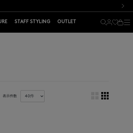
料！お買い物の際は会員登録を！
料！お買い物の際は会員登録を！
）
次の画像
URE
STAFF STYLING
OUTLET
表示件数
。