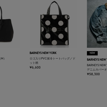
BARNEYS NEW YORK
NEW
（M）
ロゴ入りPVC保冷トートバッグ／ド
BARNEYS NEW
ット柄
BARNEYS NEW
¥6,600
デニムカバーオ
¥58,300