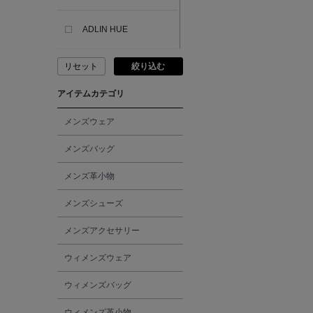
ADLIN HUE
リセット
絞り込む
ADVISORY BOARD
CRYSTALS
アイテムカテゴリ
AESOP
メンズウェア
メンズバッグ
AETA
メンズ革小物
AKIKO OGAWA.
メンズシューズ
メンズアクセサリー
ALBERT THURSTON
ウィメンズウェア
ALESSANDRO
ウィメンズバッグ
GHERARDI
ウィメンズ革小物