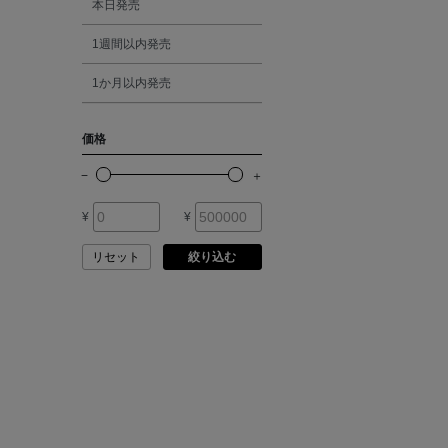
本日発売
ATELIER EDITION
1週間以内発売
シルバー
ATHENA NEW YORK
1か月以内発売
ゴールド
ATHLETICS FTWR
価格
その他
ATTO VANNUCCI
FIRENZE
¥
¥
AURALEE
リセット
絞り込む
AUTRY
BAGUTTA
BAKUNE