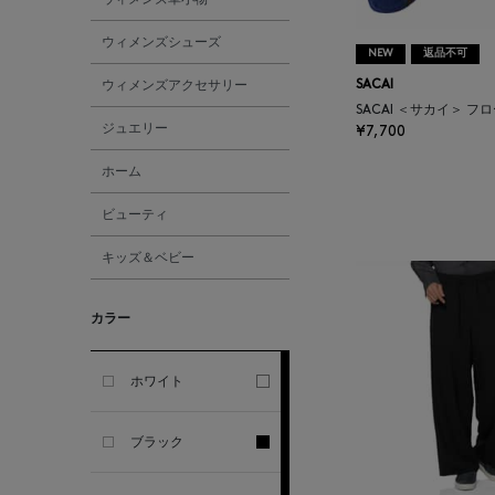
ALL THE WAYS TO SAY
ウィメンズシューズ
NEW
返品不可
ALPO
ウィメンズアクセサリー
SACAI
SACAI ＜サカイ＞ 
ジュエリー
¥7,700
ALTEA
ホーム
AMIRI
ビューティ
キッズ＆ベビー
AMOMENTO
カラー
ANCELLM
ANCIENT GREEK
ホワイト
SANDAL
ブラック
ANDERSONS