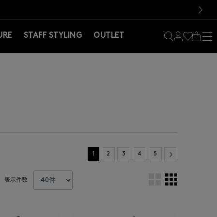
料！お買い物の際は会員登録を！
料！お買い物の際は会員登録を！
）
次の画像
URE
STAFF STYLING
OUTLET
Next
1
2
3
4
5
表示件数