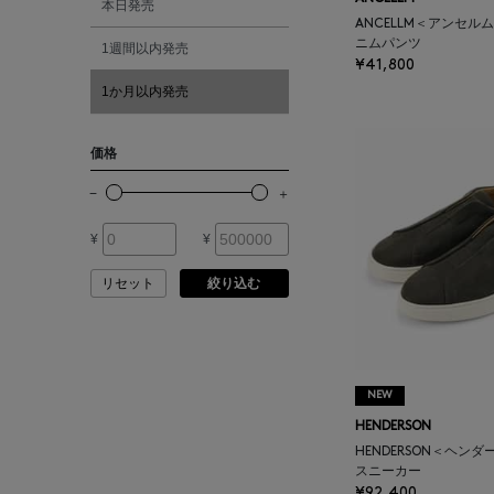
本日発売
ATELIER EDITION
ANCELLM＜アンセル
ニムパンツ
1週間以内発売
シルバー
¥41,800
ATHENA NEW YORK
1か月以内発売
ゴールド
ATHLETICS FTWR
価格
その他
ATTO VANNUCCI
FIRENZE
¥
¥
AURALEE
リセット
絞り込む
AUTRY
NEW
BAGUTTA
HENDERSON
HENDERSON＜ヘン
BAKUNE
スニーカー
¥92,400