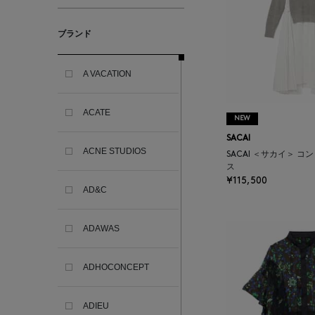
ブランド
A VACATION
ACATE
NEW
SACAI
ACNE STUDIOS
SACAI ＜サカイ＞ 
ス
¥115,500
AD&C
ADAWAS
ADHOCONCEPT
ADIEU