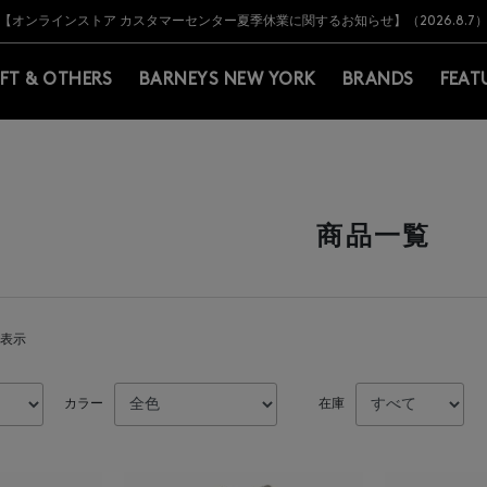
Y BARNEYS＞会員のお客様は11,000円（税込）以上のお買上げで常時送料無
Y BARNEYS＞会員のお客様は11,000円（税込）以上のお買上げで常時送料無
【オンラインストア カスタマーセンター夏季休業に関するお知らせ】（2026.8.7
【夏季休業に伴う返品・交換承り一時停止のお知らせ】（2026.8.5）
熊本県を中心とした地震の影響によるお荷物のお届けについて
【夏季休業に伴う出荷一時停止のお知らせ】(2026.8.7)
【夏季休業に伴う出荷一時停止のお知らせ】(2026.8.7)
【開催中】SUMMER SALEのご案内・ご注意事項
IFT & OTHERS
BARNEYS NEW YORK
BRANDS
FEAT
商品一覧
を表示
カラー
在庫