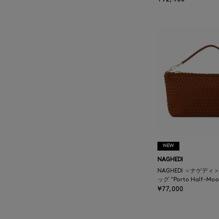
BALENCIAGA
BARBA
BARNEYS NEW YORK
BARNEYS NEWYORK
BEAUTY
BASERANGE
NEW
BE.ABLE
NAGHEDI
NAGHEDI ＜ナゲデ
ッグ “Porto Half-Moo
BEAUTY:BEAST
¥77,000
BEGG X CO