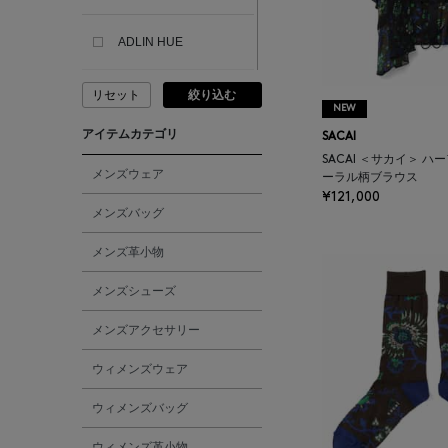
ADLIN HUE
リセット
絞り込む
ADVISORY BOARD
NEW
CRYSTALS
アイテムカテゴリ
SACAI
SACAI ＜サカイ＞ ハ
AESOP
メンズウェア
ーラル柄ブラウス
¥121,000
メンズバッグ
AETA
メンズ革小物
AKIKO OGAWA.
メンズシューズ
メンズアクセサリー
ALBERT THURSTON
ウィメンズウェア
ALESSANDRO
ウィメンズバッグ
GHERARDI
ウィメンズ革小物