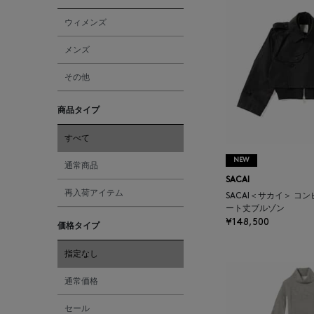
ウィメンズ
メンズ
その他
商品タイプ
すべて
NEW
通常商品
SACAI
再入荷アイテム
SACAI＜サカイ＞ コ
ート丈ブルゾン
¥148,500
価格タイプ
指定なし
通常価格
セール