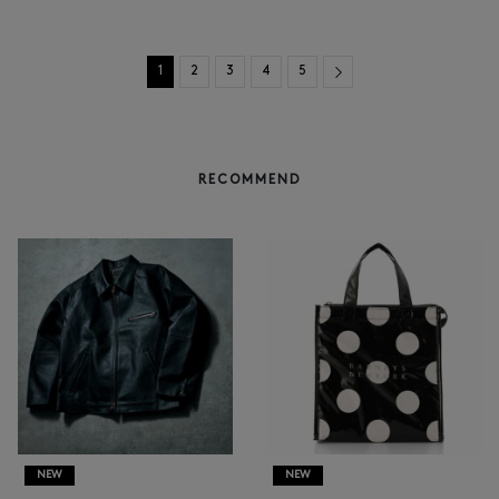
Next
1
2
3
4
5
RECOMMEND
NEW
NEW