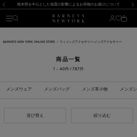
熊本県を中心とした地震の影響によるお荷物のお届けについて
【夏季休業に伴う出荷一時停止のお知らせ】(2026.8.7)
【夏季休業に伴う出荷一時停止のお知らせ】(2026.8.7)
【開催中】SUMMER SALEのご案内・ご注意事項
【オンラインストア カスタマーセンター夏季休業に関するお知らせ】（2026.8.7）
新規登録のお客様も対象！＜MY BARNEYS＞会員のお客様は11,000円（税込）以上のお買上げで常時送料無料！お買い物の際は会員登録を！
【夏季休業に伴う返品・交換承り一時停止のお知らせ】（2026.8.5）
新規登録のお客様も対象！＜MY BARNEYS＞会員のお客様は11,000円（税込）以上のお買上げで常時送料無料！お買い物の際は会員登録を！
前の画像
次の
BARNEYS NEW YORK ONLINE STORE
ウィメンズアクセサリー,メンズアクセサリー
商品一覧
1 - 40件 / 787件
メンズウェア
メンズバッグ
メンズ革小物
メンズシ
並び替え
絞り込む