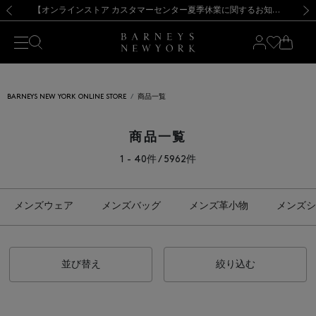
熊本県を中心とした地震の影響によるお荷物のお届けについて
【夏季休業に伴う出荷一時停止のお知らせ】(2026.8.7)
【夏季休業に伴う出荷一時停止のお知らせ】(2026.8.7)
【開催中】SUMMER SALEのご案内・ご注意事項
【オンラインストア カスタマーセンター夏季休業に関するお知らせ】（2026.8.7）
新規登録のお客様も対象！＜MY BARNEYS＞会員のお客様は11,000円（税込）以上のお買上げで常時送料無料！お買い物の際は会員登録を！
【夏季休業に伴う返品・交換承り一時停止のお知らせ】（2026.8.5）
新規登録のお客様も対象！＜MY BARNEYS＞会員のお客様は11,000円（税込）以上のお買上げで常時送料無料！お買い物の際は会員登録を！
前の画像
次の
BARNEYS NEW YORK ONLINE STORE
商品一覧
商品一覧
1 - 40件 / 5962件
メンズウェア
メンズバッグ
メンズ革小物
メンズシ
並び替え
絞り込む