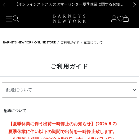
熊本県を中心とした地震の影響によるお荷物のお届けについて
【夏季休業に伴う出荷一時停止のお知らせ】(2026.8.7)
【夏季休業に伴う出荷一時停止のお知らせ】(2026.8.7)
【開催中】SUMMER SALEのご案内・ご注意事項
【オンラインストア カスタマーセンター夏季休業に関するお知らせ】（2026.8.7）
新規登録のお客様も対象！＜MY BARNEYS＞会員のお客様は11,000円（税込）以上のお買上げで常時送料無料！お買い物の際は会員登録を！
【夏季休業に伴う返品・交換承り一時停止のお知らせ】（2026.8.5）
新規登録のお客様も対象！＜MY BARNEYS＞会員のお客様は11,000円（税込）以上のお買上げで常時送料無料！お買い物の際は会員登録を！
前の画像
次の
BARNEYS NEW YORK ONLINE STORE
ご利用ガイド
配送について
ご利用ガイド
配送について
【夏季休業に伴う出荷一時停止のお知らせ】(2026.8.7)
夏季休業に伴い以下の期間で出荷を一時停止致します。