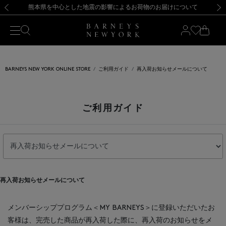
熊本県を中心とした地震の影響によるお荷物のお届けについて
【開催中】SUMMER SALEのご案内・ご注意事項
新規登録のお客様も対象！＜MY BARNEYS＞会員のお客様は11,000円（税込）以上のお買上げで常時送料無料！お買い物の際は会員登録を！
【夏季休業に伴う返品・交換承り一時停止のお知らせ】（2026.8.5）
新規登録のお客様も対象！＜MY BARNEYS＞会員のお客様は11,000円（税込）以上のお買上げで常時送料無料！お買い物の際は会員登録を！
【夏季休業に伴う返品・交換承り一時停止のお知らせ】（2026.8.5）
前の画像
次の
BARNEYS NEW YORK ONLINE STORE
ご利用ガイド
再入荷お知らせメールについて
ご利用ガイド
再入荷お知らせメールについて
メンバーシッププログラム＜MY BARNEYS＞に登録いただいたお
客様は、完売した商品が再入荷した際に、再入荷のお知らせをメ