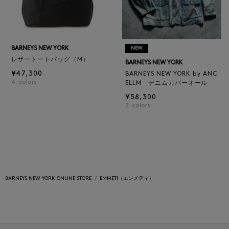
BARNEYS NEW YORK
NEW
レザートートバッグ（M）
BARNEYS NEW YORK
¥47,300
BARNEYS NEW YORK by ANC
4
colors
ELLM デニムカバーオール
¥58,300
2
colors
BARNEYS NEW YORK ONLINE STORE
EMMETI（エンメティ）