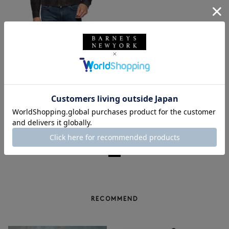
SOLDOUT
EMMETI
EMMETI＜エンメティ＞スエード
レザー ライダースジャケット "JU
RI"
¥159,500
1
RECOMMEND