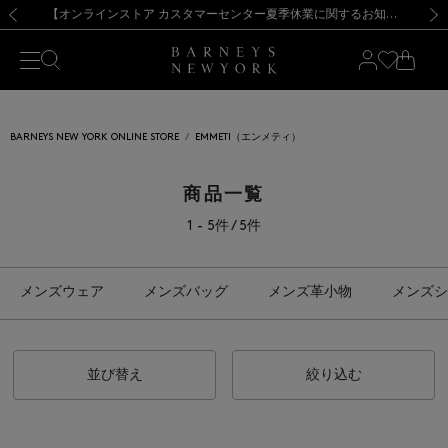
熊本県を中心とした地震の影響によるお荷物のお届けについて
【夏季休業に伴う出荷一時停止のお知らせ】(2026.8.7)
【夏季休業に伴う出荷一時停止のお知らせ】(2026.8.7)
【開催中】SUMMER SALEのご案内・ご注意事項
【オンラインストア カスタマーセンター夏季休業に関するお知らせ】（2026.8.7）
新規登録のお客様も対象！＜MY BARNEYS＞会員のお客様は11,000円（税込）以上のお買上げで常時送料無料！お買い物の際は会員登録を！
【夏季休業に伴う返品・交換承り一時停止のお知らせ】（2026.8.5）
新規登録のお客様も対象！＜MY BARNEYS＞会員のお客様は11,000円（税込）以上のお買上げで常時送料無料！お買い物の際は会員登録を！
前の画像
次の
BARNEYS NEW YORK ONLINE STORE
EMMETI（エンメティ）
商品一覧
1 - 5件 / 5件
メンズウェア
メンズバッグ
メンズ革小物
メンズシ
並び替え
絞り込む