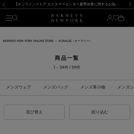
熊本県を中心とした地震の影響によるお荷物のお届けについて
【夏季休業に伴う出荷一時停止のお知らせ】(2026.8.7)
【夏季休業に伴う出荷一時停止のお知らせ】(2026.8.7)
【開催中】SUMMER SALEのご案内・ご注意事項
【オンラインストア カスタマーセンター夏季休業に関するお知らせ】（2026.8.7）
新規登録のお客様も対象！＜MY BARNEYS＞会員のお客様は11,000円（税込）以上のお買上げで常時送料無料！お買い物の際は会員登録を！
【夏季休業に伴う返品・交換承り一時停止のお知らせ】（2026.8.5）
新規登録のお客様も対象！＜MY BARNEYS＞会員のお客様は11,000円（税込）以上のお買上げで常時送料無料！お買い物の際は会員登録を！
前の画像
次の
BARNEYS NEW YORK ONLINE STORE
AURALEE（オーラリー）
商品一覧
1 - 39件 / 39件
メンズウェア
メンズバッグ
メンズ革小物
メンズシ
並び替え
絞り込む