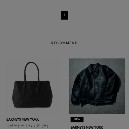
1
RECOMMEND
BARNEYS NEW YORK
NEW
レザートートバッグ（M）
BARNEYS NEW YORK