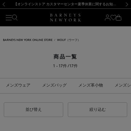
熊本県を中心とした地震の影響によるお荷物のお届けについて
【夏季休業に伴う出荷一時停止のお知らせ】(2026.8.7)
【夏季休業に伴う出荷一時停止のお知らせ】(2026.8.7)
【開催中】SUMMER SALEのご案内・ご注意事項
【オンラインストア カスタマーセンター夏季休業に関するお知らせ】（2026.8.7）
新規登録のお客様も対象！＜MY BARNEYS＞会員のお客様は11,000円（税込）以上のお買上げで常時送料無料！お買い物の際は会員登録を！
【夏季休業に伴う返品・交換承り一時停止のお知らせ】（2026.8.5）
新規登録のお客様も対象！＜MY BARNEYS＞会員のお客様は11,000円（税込）以上のお買上げで常時送料無料！お買い物の際は会員登録を！
前の画像
次の
BARNEYS NEW YORK ONLINE STORE
WOUF（ウーフ）
商品一覧
1 - 17件 / 17件
メンズウェア
メンズバッグ
メンズ革小物
メンズシ
並び替え
絞り込む