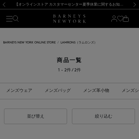
熊本県を中心とした地震の影響によるお荷物のお届けについて
【夏季休業に伴う出荷一時停止のお知らせ】(2026.8.7)
【夏季休業に伴う出荷一時停止のお知らせ】(2026.8.7)
【開催中】SUMMER SALEのご案内・ご注意事項
【オンラインストア カスタマーセンター夏季休業に関するお知らせ】（2026.8.7）
新規登録のお客様も対象！＜MY BARNEYS＞会員のお客様は11,000円（税込）以上のお買上げで常時送料無料！お買い物の際は会員登録を！
【夏季休業に伴う返品・交換承り一時停止のお知らせ】（2026.8.5）
新規登録のお客様も対象！＜MY BARNEYS＞会員のお客様は11,000円（税込）以上のお買上げで常時送料無料！お買い物の際は会員登録を！
前の画像
次の
BARNEYS NEW YORK ONLINE STORE
LAMRONS（ラムロンズ）
商品一覧
1 - 2件 / 2件
メンズウェア
メンズバッグ
メンズ革小物
メンズシ
並び替え
絞り込む