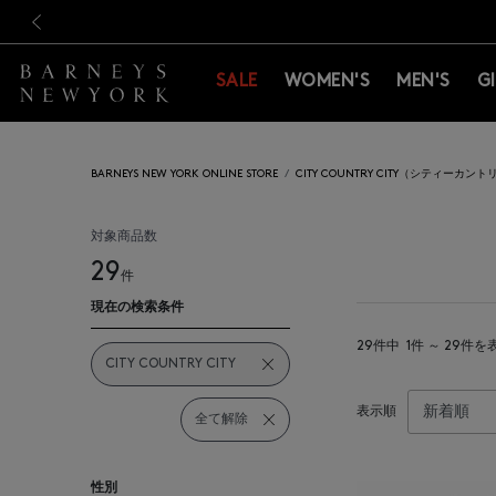
新規登録のお客様も対象！＜M
新規登録のお客様も対象！＜M
前の画像
SALE
WOMEN'S
MEN'S
G
BARNEYS NEW YORK ONLINE STORE
CITY COUNTRY CITY（シティーカ
対象商品数
29
件
現在の検索条件
29件中
1件 ～ 29件を
CITY COUNTRY CITY
表示順
全て解除
性別