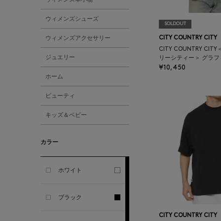
ALL THE WAYS TO SAY
ウィメンズシューズ
SOLDOUT
ALPO
ウィメンズアクセサリー
CITY COUNTRY CITY
CITY COUNTRY C
ジュエリー
リーシティー＞ グラフ
ALTEA
¥10,450
ホーム
AMIRI
ビューティ
キッズ＆ベビー
AMOMENTO
カラー
ANCELLM
ANCIENT GREEK
ホワイト
SANDAL
ブラック
ANDERSONS
CITY COUNTRY CITY