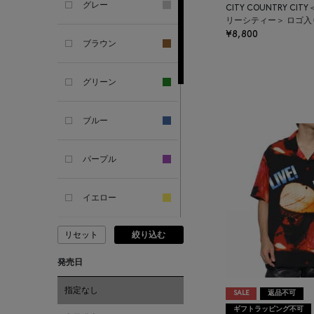
グレー
CITY COUNTRY C
ANTIPAST
リーシティー＞ ロゴ入
¥8,800
ブラウン
ANYA HINDMARCH
グリーン
ARCS LONDON
ブルー
ARIANNA
パープル
ARIZONA LOVE
イエロー
ARMA
リセット
絞り込む
ピンク
ASAUCE MELER
発売日
レッド
ATELIER AMBOISE
指定なし
SALE
返品不可
ギフトラッピング不可
オレンジ