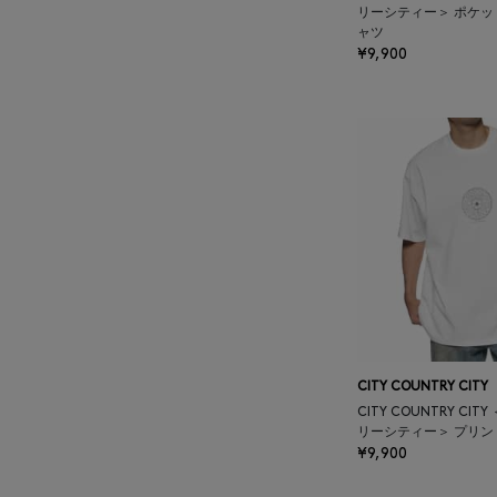
リーシティー＞ ポケッ
BALENCIAGA
ャツ
¥9,900
BARBA
BARNEYS NEW YORK
BARNEYS NEWYORK
BEAUTY
BASERANGE
BE.ABLE
CITY COUNTRY CITY
CITY COUNTRY CI
BEAUTY:BEAST
リーシティー＞ プリン
¥9,900
BEGG X CO