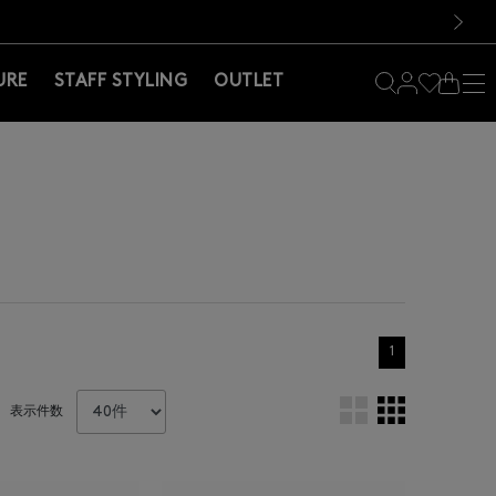
料！お買い物の際は会員登録を！
料！お買い物の際は会員登録を！
）
次の画像
URE
STAFF STYLING
OUTLET
1
表示件数