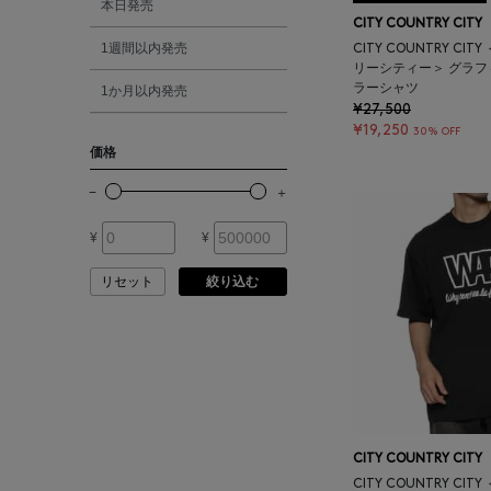
本日発売
ATELIER EDITION
CITY COUNTRY CITY
1週間以内発売
CITY COUNTRY CI
シルバー
リーシティー＞ グラ
ATHENA NEW YORK
ラーシャツ
1か月以内発売
¥27,500
ゴールド
¥19,250
30% OFF
ATHLETICS FTWR
価格
その他
ATTO VANNUCCI
FIRENZE
¥
¥
AURALEE
リセット
絞り込む
AUTRY
BAGUTTA
CITY COUNTRY CITY
BAKUNE
CITY COUNTRY CI