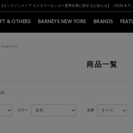
Y BARNEYS＞会員のお客様は11,000円（税込）以上のお買上げで常時送料無
Y BARNEYS＞会員のお客様は11,000円（税込）以上のお買上げで常時送料無
【オンラインストア カスタマーセンター夏季休業に関するお知らせ】（2026.8.7
【夏季休業に伴う返品・交換承り一時停止のお知らせ】（2026.8.5）
熊本県を中心とした地震の影響によるお荷物のお届けについて
【夏季休業に伴う出荷一時停止のお知らせ】(2026.8.7)
【夏季休業に伴う出荷一時停止のお知らせ】(2026.8.7)
【開催中】SUMMER SALEのご案内・ご注意事項
IFT & OTHERS
BARNEYS NEW YORK
BRANDS
FEAT
ントリーシティー）
商品一覧
表示
カラー
在庫