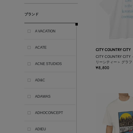
ブランド
A VACATION
ACATE
CITY COUNTRY CITY
CITY COUNTRY CI
リーシティー＞ グラフ
ACNE STUDIOS
¥8,800
AD&C
ADAWAS
ADHOCONCEPT
ADIEU