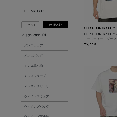
ADLIN HUE
リセット
絞り込む
ADVISORY BOARD
CITY COUNTRY CITY
CRYSTALS
CITY COUNTRY C
アイテムカテゴリ
リーシティー＞ グラフ
¥9,350
AESOP
メンズウェア
メンズバッグ
AETA
メンズ革小物
AKIKO OGAWA.
メンズシューズ
メンズアクセサリー
ALBERT THURSTON
ウィメンズウェア
ALESSANDRO
ウィメンズバッグ
GHERARDI
ウィメンズ革小物