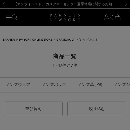
熊本県を中心とした地震の影響によるお荷物のお届けについて
【夏季休業に伴う出荷一時停止のお知らせ】(2026.8.7)
【夏季休業に伴う出荷一時停止のお知らせ】(2026.8.7)
【開催中】SUMMER SALEのご案内・ご注意事項
【オンラインストア カスタマーセンター夏季休業に関するお知らせ】（2026.8.7）
新規登録のお客様も対象！＜MY BARNEYS＞会員のお客様は11,000円（税込）以上のお買上げで常時送料無料！お買い物の際は会員登録を！
【夏季休業に伴う返品・交換承り一時停止のお知らせ】（2026.8.5）
新規登録のお客様も対象！＜MY BARNEYS＞会員のお客様は11,000円（税込）以上のお買上げで常時送料無料！お買い物の際は会員登録を！
前の画像
次の
BARNEYS NEW YORK ONLINE STORE
GRAVEVAULT（グレイブ ボルト）
商品一覧
1 - 17件 / 17件
メンズウェア
メンズバッグ
メンズ革小物
メンズシ
並び替え
絞り込む