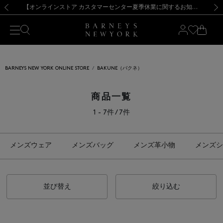
熊本県を中心とした地震の影響によるお荷物のお届けについて
【夏季休業に伴う出荷一時停止のお知らせ】(2026.8.7)
【夏季休業に伴う出荷一時停止のお知らせ】(2026.8.7)
【開催中】SUMMER SALEのご案内・ご注意事項
【オンラインストア カスタマーセンター夏季休業に関するお知らせ】（2026.8.7）
新規登録のお客様も対象！＜MY BARNEYS＞会員のお客様は11,000円（税込）以上のお買上げで常時送料無料！お買い物の際は会員登録を！
【夏季休業に伴う返品・交換承り一時停止のお知らせ】（2026.8.5）
新規登録のお客様も対象！＜MY BARNEYS＞会員のお客様は11,000円（税込）以上のお買上げで常時送料無料！お買い物の際は会員登録を！
前の画像
次の
BARNEYS NEW YORK ONLINE STORE
BAKUNE（バクネ）
商品一覧
1 - 7件 / 7件
メンズウェア
メンズバッグ
メンズ革小物
メンズシ
並び替え
絞り込む