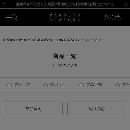
熊本県を中心とした地震の影響によるお荷物のお届けについて
【開催中】SUMMER SALEのご案内・ご注意事項
新規登録のお客様も対象！＜MY BARNEYS＞会員のお客様は11,000円（税込）以上のお買上げで常時送料無料！お買い物の際は会員登録を！
【夏季休業に伴う返品・交換承り一時停止のお知らせ】（2026.8.5）
新規登録のお客様も対象！＜MY BARNEYS＞会員のお客様は11,000円（税込）以上のお買上げで常時送料無料！お買い物の際は会員登録を！
【夏季休業に伴う返品・交換承り一時停止のお知らせ】（2026.8.5）
前の画像
次の
BARNEYS NEW YORK ONLINE STORE
CHICSTOCKS（シックストックス）
商品一覧
1 - 17件 / 17件
メンズウェア
メンズバッグ
メンズ革小物
メンズシ
並び替え
絞り込む