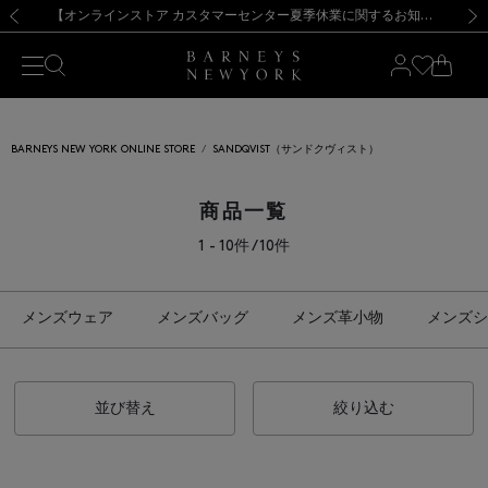
熊本県を中心とした地震の影響によるお荷物のお届けについて
【夏季休業に伴う出荷一時停止のお知らせ】(2026.8.7)
【夏季休業に伴う出荷一時停止のお知らせ】(2026.8.7)
【開催中】SUMMER SALEのご案内・ご注意事項
【オンラインストア カスタマーセンター夏季休業に関するお知らせ】（2026.8.7）
新規登録のお客様も対象！＜MY BARNEYS＞会員のお客様は11,000円（税込）以上のお買上げで常時送料無料！お買い物の際は会員登録を！
【夏季休業に伴う返品・交換承り一時停止のお知らせ】（2026.8.5）
新規登録のお客様も対象！＜MY BARNEYS＞会員のお客様は11,000円（税込）以上のお買上げで常時送料無料！お買い物の際は会員登録を！
前の画像
次の
BARNEYS NEW YORK ONLINE STORE
SANDQVIST（サンドクヴィスト）
商品一覧
1 - 10件 / 10件
メンズウェア
メンズバッグ
メンズ革小物
メンズシ
並び替え
絞り込む