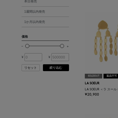
本日発売
ATELIER AMBOISE
1週間以内発売
シルバー
ATELIER EDITION
1か月以内発売
ゴールド
ATHENA NEW YORK
価格
その他
ATHLETICS FTWR
¥
¥
ATTO VANNUCCI
FIRENZE
リセット
絞り込む
SOLDOUT
返品不可
AURALEE
LA SOEUR
LA SOEUR ＜ラ スー
¥20,900
AUTRY
BAGUTTA