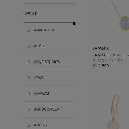
ブランド
A VACATION
ACATE
LA SOEUR
LA SOEUR＜ラ スー
ス（ブルーレース）
ACNE STUDIOS
¥42,900
AD&C
ADAWAS
ADHOCONCEPT
ADIDAS