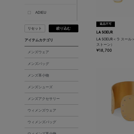
ADIEU
返品不可
リセット
絞り込む
ADLIN HUE
LA SOEUR
LA SOEUR＜ラ スー
アイテムカテゴリ
ストーン）
ADVISORY BOARD
¥18,700
CRYSTALS
メンズウェア
メンズバッグ
AESOP
メンズ革小物
AETA
メンズシューズ
メンズアクセサリー
AKIKO OGAWA.
ウィメンズウェア
ALBERT THURSTON
ウィメンズバッグ
ALESSANDRO
ウィメンズ革小物