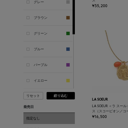
ス
グレー
¥35,200
ANDERSONS
ブラウン
ANTIPAST
グリーン
ANYA HINDMARCH
ブルー
ARCS LONDON
パープル
ARIANNA
イエロー
ARIZONA LOVE
リセット
絞り込む
ピンク
LA SOEUR
ARMA
LA SOEUR ＜ラ ス
発売日
ス（スコーピオン／コ
レッド
¥16,500
ASAUCE MELER
指定なし
オレンジ