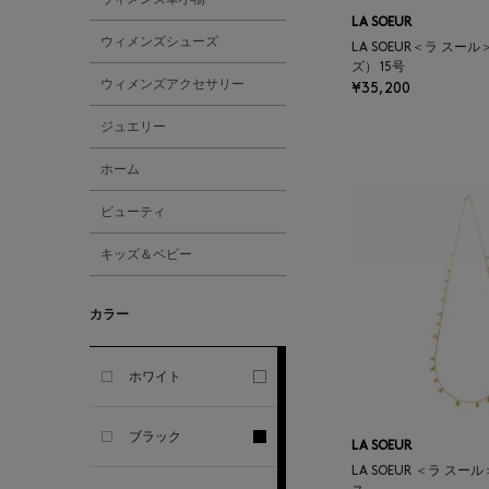
GHERARDI
LA SOEUR
ウィメンズシューズ
LA SOEUR＜ラ スー
ズ） 15号
ALL THE WAYS TO SAY
ウィメンズアクセサリー
¥35,200
ジュエリー
ALPO
ホーム
ALTEA
ビューティ
キッズ＆ベビー
AMIRI
カラー
AMOMENTO
ANCELLM
ホワイト
ANCIENT GREEK
ブラック
LA SOEUR
SANDAL
LA SOEUR ＜ラ ス