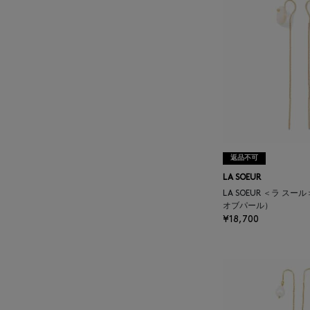
BAKUNE
BALENCIAGA
BARBA
BARNEYS NEW YORK
返品不可
BARNEYS NEWYORK
LA SOEUR
BEAUTY
LA SOEUR ＜ラ ス
オブパール）
¥18,700
BASERANGE
BE.ABLE
BEAUTY:BEAST