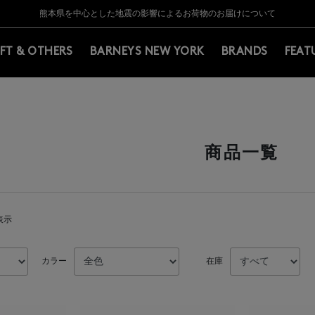
Y BARNEYS＞会員のお客様は11,000円（税込）以上のお買上げで常時送料無
Y BARNEYS＞会員のお客様は11,000円（税込）以上のお買上げで常時送料無
【夏季休業に伴う返品・交換承り一時停止のお知らせ】（2026.8.5）
【夏季休業に伴う返品・交換承り一時停止のお知らせ】（2026.8.5）
熊本県を中心とした地震の影響によるお荷物のお届けについて
【開催中】SUMMER SALEのご案内・ご注意事項
IFT & OTHERS
BARNEYS NEW YORK
BRANDS
FEAT
商品一覧
表示
カラー
在庫