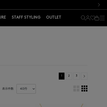
料！お買い物の際は会員登録を！
料！お買い物の際は会員登録を！
次の画像
URE
STAFF STYLING
OUTLET
Next
1
2
3
表示件数