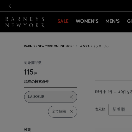
新規登録のお客様も対象！＜M
新規登録のお客様も対象！＜M
前の画像
SALE
WOMEN'S
MEN'S
G
BARNEYS NEW YORK ONLINE STORE
LA SOEUR（ラスール）
対象商品数
115
件
現在の検索条件
115件中
1件 ～ 40件を
LA SOEUR
表示順
全て解除
性別