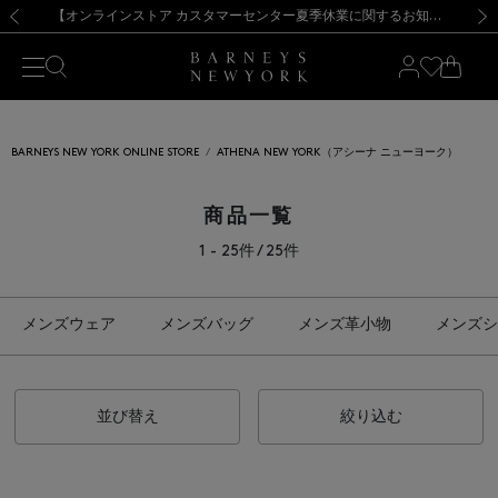
熊本県を中心とした地震の影響によるお荷物のお届けについて
【夏季休業に伴う出荷一時停止のお知らせ】(2026.8.7)
【夏季休業に伴う出荷一時停止のお知らせ】(2026.8.7)
【開催中】SUMMER SALEのご案内・ご注意事項
【オンラインストア カスタマーセンター夏季休業に関するお知らせ】（2026.8.7）
新規登録のお客様も対象！＜MY BARNEYS＞会員のお客様は11,000円（税込）以上のお買上げで常時送料無料！お買い物の際は会員登録を！
【夏季休業に伴う返品・交換承り一時停止のお知らせ】（2026.8.5）
新規登録のお客様も対象！＜MY BARNEYS＞会員のお客様は11,000円（税込）以上のお買上げで常時送料無料！お買い物の際は会員登録を！
前の画像
次の
BARNEYS NEW YORK ONLINE STORE
ATHENA NEW YORK（アシーナ ニューヨーク）
商品一覧
1 - 25件 / 25件
メンズウェア
メンズバッグ
メンズ革小物
メンズシ
並び替え
絞り込む