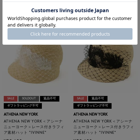
きデニムキャップ "ALICIA"
キャップ "BECKEY"
¥27,500
¥29,700
¥16,500
¥17,820
40% OFF
40% OFF
SALE
SOLDOUT
返品不可
SALE
返品不可
ギフトラッピング不可
ギフトラッピング不可
ATHENA NEW YORK
ATHENA NEW YORK
ATHENA NEW YORK＜アシーナ
ATHENA NEW YORK＜アシーナ
ニューヨーク＞レース付きラフィ
ニューヨーク＞レース付きラフィ
ア素材ハット "IVINNE"
ア素材ハット "IVINNE"