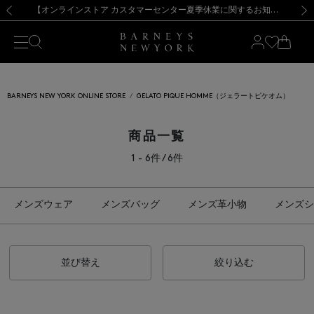
熊本県を中心とした地震の影響によるお荷物のお届けについて
【夏季休業に伴う出荷一時停止のお知らせ】(2026.8.7)
【夏季休業に伴う出荷一時停止のお知らせ】(2026.8.7)
【開催中】SUMMER SALEのご案内・ご注意事項
【オンラインストア カスタマーセンター夏季休業に関するお知らせ】（2026.8.7）
新規登録のお客様も対象！＜MY BARNEYS＞会員のお客様は11,000円（税込）以上のお買上げで常時送料無料！お買い物の際は会員登録を！
【夏季休業に伴う返品・交換承り一時停止のお知らせ】（2026.8.5）
新規登録のお客様も対象！＜MY BARNEYS＞会員のお客様は11,000円（税込）以上のお買上げで常時送料無料！お買い物の際は会員登録を！
前の画像
次の
BARNEYS NEW YORK ONLINE STORE
GELATO PIQUE HOMME（ジェラートピケオム）
商品一覧
1 - 6件 / 6件
メンズウェア
メンズバッグ
メンズ革小物
メンズシ
並び替え
絞り込む