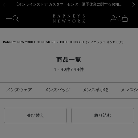
熊本県を中心とした地震の影響によるお荷物のお届けについて
【夏季休業に伴う出荷一時停止のお知らせ】(2026.8.7)
【夏季休業に伴う出荷一時停止のお知らせ】(2026.8.7)
【開催中】SUMMER SALEのご案内・ご注意事項
【オンラインストア カスタマーセンター夏季休業に関するお知らせ】（2026.8.7）
新規登録のお客様も対象！＜MY BARNEYS＞会員のお客様は11,000円（税込）以上のお買上げで常時送料無料！お買い物の際は会員登録を！
【夏季休業に伴う返品・交換承り一時停止のお知らせ】（2026.8.5）
新規登録のお客様も対象！＜MY BARNEYS＞会員のお客様は11,000円（税込）以上のお買上げで常時送料無料！お買い物の際は会員登録を！
前の画像
次の
BARNEYS NEW YORK ONLINE STORE
DIEFFE KINLOCH（ディエッフェ キンロック）
商品一覧
1 - 40件 / 44件
メンズウェア
メンズバッグ
メンズ革小物
メンズシ
並び替え
絞り込む