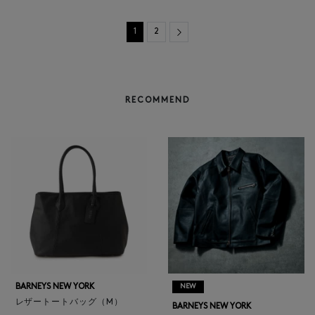
Next
1
2
RECOMMEND
BARNEYS NEW YORK
NEW
レザートートバッグ（M）
BARNEYS NEW YORK