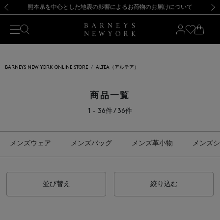
熊本県を中心とした地震の影響によるお荷物のお届けについて
【開催中】SUMMER SALEのご案内・ご注意事項
新規登録のお客様も対象！＜MY BARNEYS＞会員のお客様は11,000円（税込）以上のお買上げで常時送料無料！お買い物の際は会員登録を！
【夏季休業に伴う返品・交換承り一時停止のお知らせ】（2026.8.5）
新規登録のお客様も対象！＜MY BARNEYS＞会員のお客様は11,000円（税込）以上のお買上げで常時送料無料！お買い物の際は会員登録を！
【夏季休業に伴う返品・交換承り一時停止のお知らせ】（2026.8.5）
前の画像
次の
BARNEYS NEW YORK ONLINE STORE
ALTEA（アルテア）
商品一覧
1 - 36件 / 36件
メンズウェア
メンズバッグ
メンズ革小物
メンズシ
並び替え
絞り込む