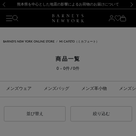
熊本県を中心とした地震の影響によるお荷物のお届けについて
【開催中】SUMMER SALEのご案内・ご注意事項
新規登録のお客様も対象！＜MY BARNEYS＞会員のお客様は11,000円（税込）以上のお買上げで常時送料無料！お買い物の際は会員登録を！
【夏季休業に伴う返品・交換承り一時停止のお知らせ】（2026.8.5）
新規登録のお客様も対象！＜MY BARNEYS＞会員のお客様は11,000円（税込）以上のお買上げで常時送料無料！お買い物の際は会員登録を！
【夏季休業に伴う返品・交換承り一時停止のお知らせ】（2026.8.5）
前の画像
次の
BARNEYS NEW YORK ONLINE STORE
MI CAFETO（ミカフェート）
商品一覧
0 - 0件 / 0件
メンズウェア
メンズバッグ
メンズ革小物
メンズシ
並び替え
絞り込む