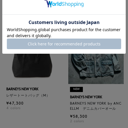
BARNEYS NEW YORK
BARNEYS NEW YORK
BARNEYS NEW YORK by ANC
ロゴ入りPVC保冷トートバッ
ELLM ホースレザーブルゾン
グ／ドット柄
¥165,000
¥6,600
BARNEYS NEW YORK
NEW
レザートートバッグ（M）
BARNEYS NEW YORK
¥47,300
BARNEYS NEW YORK by ANC
4
colors
ELLM デニムカバーオール
¥58,300
2
colors