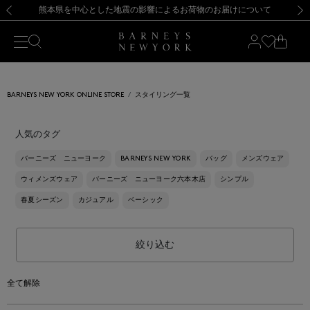
熊本県を中心とした地震の影響によるお荷物のお届けについて
【開催中】SUMMER SALEのご案内・ご注意事項
新規登録のお客様も対象！＜MY BARNEYS＞会員のお客様は11,000円（税込）以上のお買上げで常時送料無料！お買い物の際は会員登録を！
【夏季休業に伴う返品・交換承り一時停止のお知らせ】（2026.8.5）
新規登録のお客様も対象！＜MY BARNEYS＞会員のお客様は11,000円（税込）以上のお買上げで常時送料無料！お買い物の際は会員登録を！
【夏季休業に伴う返品・交換承り一時停止のお知らせ】（2026.8.5）
前の画像
次の
BARNEYS NEW YORK ONLINE STORE
スタイリング一覧
人気のタグ
バーニーズ ニューヨーク
BARNEYS NEW YORK
バッグ
メンズウェア
ウィメンズウェア
バーニーズ ニューヨーク六本木店
シンプル
春夏シーズン
カジュアル
ベーシック
絞り込む
全て解除