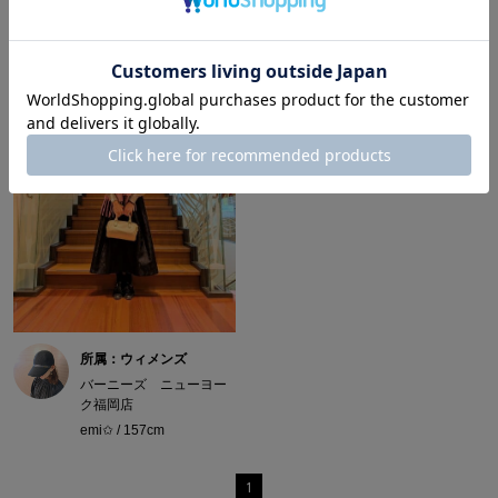
所属：ウィメンズ
バーニーズ ニューヨー
ク福岡店
emi✩ / 157cm
1