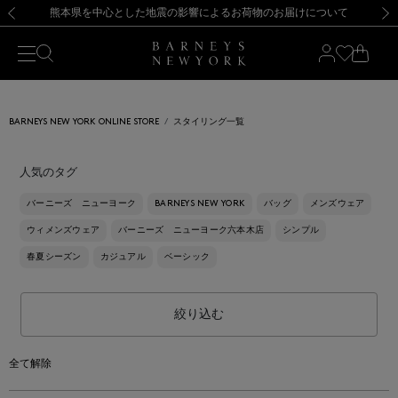
熊本県を中心とした地震の影響によるお荷物のお届けについて
【開催中】SUMMER SALEのご案内・ご注意事項
新規登録のお客様も対象！＜MY BARNEYS＞会員のお客様は11,000円（税込）以上のお買上げで常時送料無料！お買い物の際は会員登録を！
【夏季休業に伴う返品・交換承り一時停止のお知らせ】（2026.8.5）
新規登録のお客様も対象！＜MY BARNEYS＞会員のお客様は11,000円（税込）以上のお買上げで常時送料無料！お買い物の際は会員登録を！
【夏季休業に伴う返品・交換承り一時停止のお知らせ】（2026.8.5）
前の画像
次の
BARNEYS NEW YORK ONLINE STORE
スタイリング一覧
人気のタグ
バーニーズ ニューヨーク
BARNEYS NEW YORK
バッグ
メンズウェア
ウィメンズウェア
バーニーズ ニューヨーク六本木店
シンプル
春夏シーズン
カジュアル
ベーシック
絞り込む
全て解除