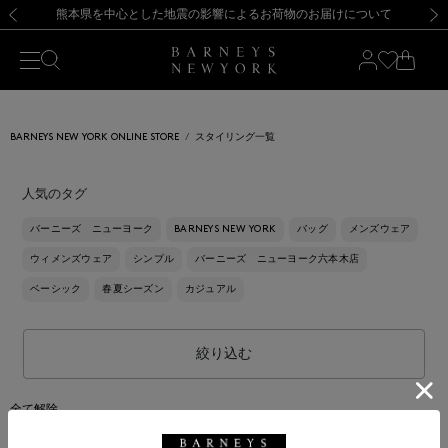
熊本県を中心とした地震の影響によるお荷物のお届けについて
【開催中】SUMMER SALEのご案内・ご注意事項
新規登録のお客様も対象！＜MY BARNEYS＞会員のお客様は11,000円（税込）以上のお買上げで常時送料無料！お買い物の際は会員登録を！
【夏季休業に伴う返品・交換承り一時停止のお知らせ】（2026.8.5）
新規登録のお客様も対象！＜MY BARNEYS＞会員のお客様は11,000円（税込）以上のお買上げで常時送料無料！お買い物の際は会員登録を！
【夏季休業に伴う返品・交換承り一時停止のお知らせ】（2026.8.5）
前の画像
次の
BARNEYS NEW YORK ONLINE STORE
スタイリング一覧
人気のタグ
バーニーズ ニューヨーク
BARNEYS NEW YORK
バッグ
メンズウェア
ウィメンズウェア
シンプル
バーニーズ ニューヨーク六本木店
ベーシック
春夏シーズン
カジュアル
絞り込む
全て解除