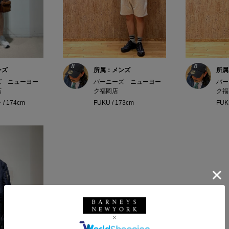
ンズ
所属：メンズ
所属
ズ ニューヨー
バーニーズ ニューヨー
バー
店
ク福岡店
ク福
/ 174cm
FUKU / 173cm
FUK