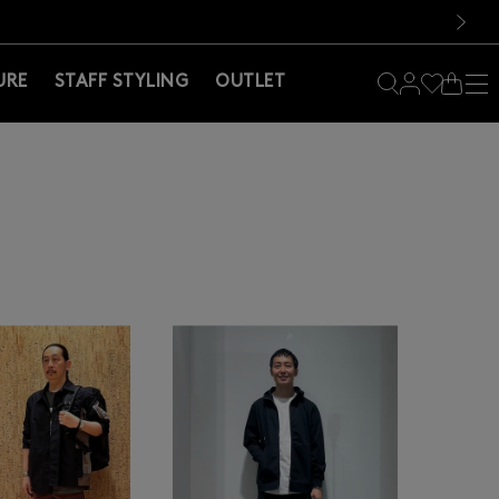
料！お買い物の際は会員登録を！
料！お買い物の際は会員登録を！
）
次の画像
URE
STAFF STYLING
OUTLET