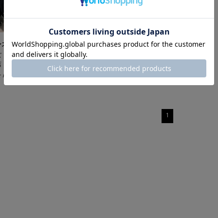
ンズ
ズ ニューヨー
店
/ 174cm
1