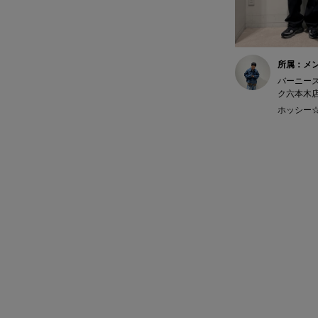
所属：メ
バーニー
ク六本木
ホッシー☆ 