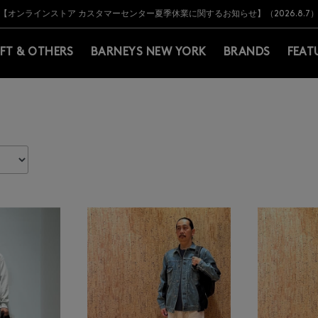
Y BARNEYS＞会員のお客様は11,000円（税込）以上のお買上げで常時送料無
Y BARNEYS＞会員のお客様は11,000円（税込）以上のお買上げで常時送料無
【オンラインストア カスタマーセンター夏季休業に関するお知らせ】（2026.8.7
【夏季休業に伴う返品・交換承り一時停止のお知らせ】（2026.8.5）
熊本県を中心とした地震の影響によるお荷物のお届けについて
【夏季休業に伴う出荷一時停止のお知らせ】(2026.8.7)
【夏季休業に伴う出荷一時停止のお知らせ】(2026.8.7)
【開催中】SUMMER SALEのご案内・ご注意事項
IFT & OTHERS
BARNEYS NEW YORK
BRANDS
FEAT