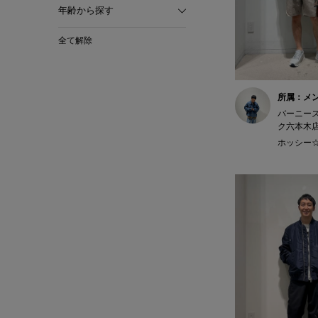
年齢から探す
全て解除
所属：メ
バーニー
ク六本木
ホッシー☆ 