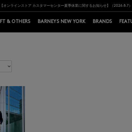
Y BARNEYS＞会員のお客様は11,000円（税込）以上のお買上げで常時送料無
Y BARNEYS＞会員のお客様は11,000円（税込）以上のお買上げで常時送料無
【オンラインストア カスタマーセンター夏季休業に関するお知らせ】（2026.8.7
【夏季休業に伴う返品・交換承り一時停止のお知らせ】（2026.8.5）
熊本県を中心とした地震の影響によるお荷物のお届けについて
【夏季休業に伴う出荷一時停止のお知らせ】(2026.8.7)
【夏季休業に伴う出荷一時停止のお知らせ】(2026.8.7)
【開催中】SUMMER SALEのご案内・ご注意事項
IFT & OTHERS
BARNEYS NEW YORK
BRANDS
FEAT