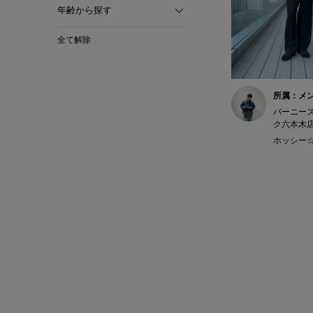
年齢から探す
全て解除
所属：メ
バーニー
ク六本木
ホッシー☆ 