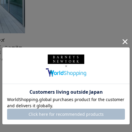
ンズ
ズ ニューヨー
店
/ 174cm
1