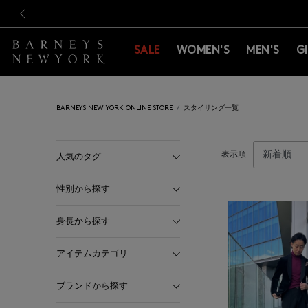
新規登録のお客様も対象！＜M
新規登録のお客様も対象！＜M
前の画像
SALE
WOMEN'S
MEN'S
G
BARNEYS NEW YORK ONLINE STORE
スタイリング一覧
表示順
人気のタグ
性別から探す
身長から探す
アイテムカテゴリ
ブランドから探す