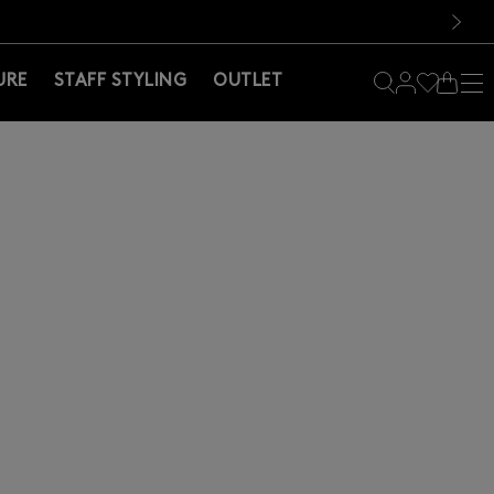
料！お買い物の際は会員登録を！
料！お買い物の際は会員登録を！
）
次の画像
URE
STAFF STYLING
OUTLET