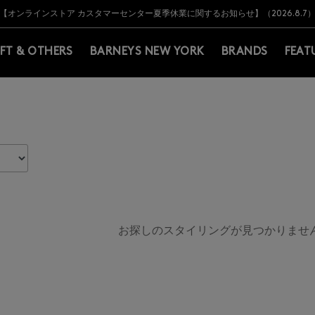
Y BARNEYS＞会員のお客様は11,000円（税込）以上のお買上げで常時送料無
Y BARNEYS＞会員のお客様は11,000円（税込）以上のお買上げで常時送料無
【オンラインストア カスタマーセンター夏季休業に関するお知らせ】（2026.8.7
【夏季休業に伴う返品・交換承り一時停止のお知らせ】（2026.8.5）
熊本県を中心とした地震の影響によるお荷物のお届けについて
【夏季休業に伴う出荷一時停止のお知らせ】(2026.8.7)
【夏季休業に伴う出荷一時停止のお知らせ】(2026.8.7)
【開催中】SUMMER SALEのご案内・ご注意事項
IFT & OTHERS
BARNEYS NEW YORK
BRANDS
FEAT
お探しのスタイリングが見つかりませ