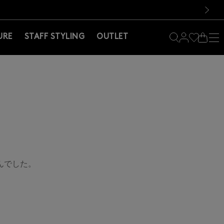
料！お買い物の際は会員登録を！
料！お買い物の際は会員登録を！
）
次の画像
URE
STAFF STYLING
OUTLET
んでした。