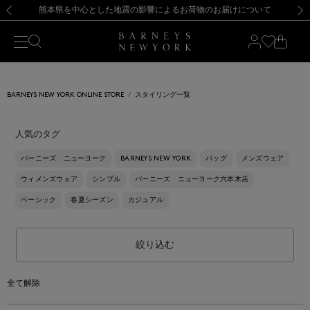
熊本県を中心とした地震の影響によるお荷物のお届けについて
【開催中】SUMMER SALEのご案内・ご注意事項
新規登録のお客様も対象！＜MY BARNEYS＞会員のお客様は11,000円（税込）以上のお買上げで常時送料無料！お買い物の際は会員登録を！
【夏季休業に伴う返品・交換承り一時停止のお知らせ】（2026.8.5）
新規登録のお客様も対象！＜MY BARNEYS＞会員のお客様は11,000円（税込）以上のお買上げで常時送料無料！お買い物の際は会員登録を！
【夏季休業に伴う返品・交換承り一時停止のお知らせ】（2026.8.5）
前の画像
次の
BARNEYS NEW YORK ONLINE STORE
スタイリング一覧
人気のタグ
バーニーズ ニューヨーク
BARNEYS NEW YORK
バッグ
メンズウェア
ウィメンズウェア
シンプル
バーニーズ ニューヨーク六本木店
ベーシック
春夏シーズン
カジュアル
絞り込む
全て解除