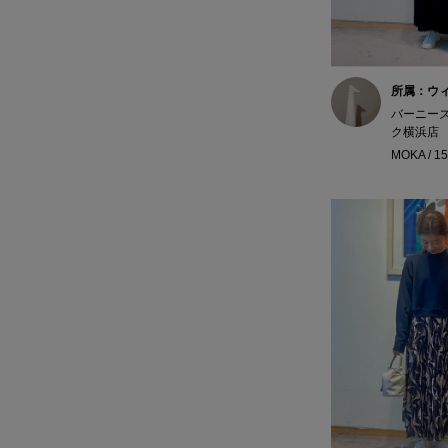
所属：ウ
バーニー
ク横浜店
MOKA / 1