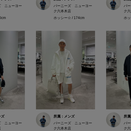
ズ ニューヨー
バーニーズ ニューヨー
バー
ク六本木店
ク六
60cm
ホッシー☆ / 174cm
ホッシ
ンズ
所属：メンズ
所属
ズ ニューヨー
バーニーズ ニューヨー
バー
店
ク六本木店
ク六