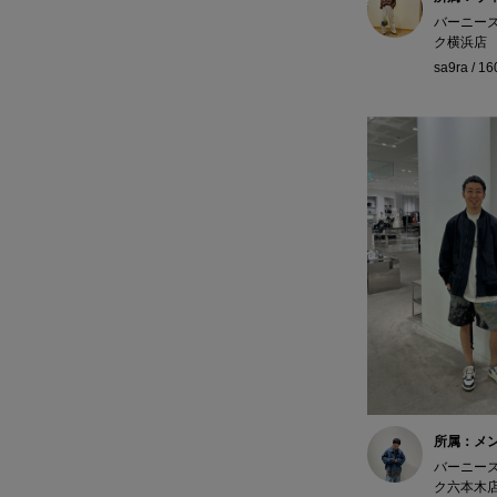
バーニー
ク横浜店
sa9ra / 1
所属：メ
バーニー
ク六本木