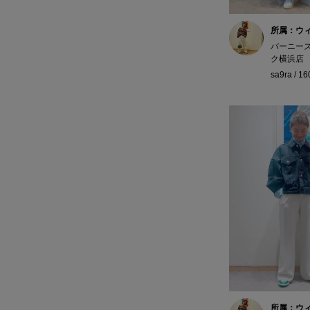
所属：ウ
バーニー
ク横浜店
sa9ra / 1
所属：ウ