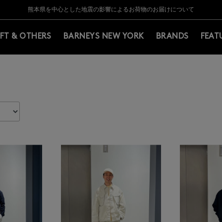
Y BARNEYS＞会員のお客様は11,000円（税込）以上のお買上げで常時送料無
Y BARNEYS＞会員のお客様は11,000円（税込）以上のお買上げで常時送料無
【夏季休業に伴う返品・交換承り一時停止のお知らせ】（2026.8.5）
【夏季休業に伴う返品・交換承り一時停止のお知らせ】（2026.8.5）
熊本県を中心とした地震の影響によるお荷物のお届けについて
【開催中】SUMMER SALEのご案内・ご注意事項
IFT & OTHERS
BARNEYS NEW YORK
BRANDS
FEAT