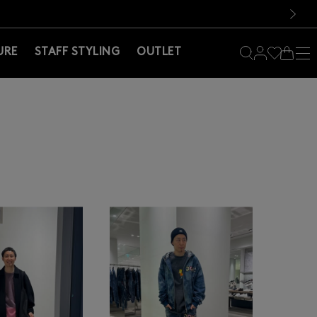
料！お買い物の際は会員登録を！
料！お買い物の際は会員登録を！
次の画像
URE
STAFF STYLING
OUTLET