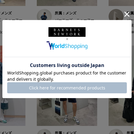
ィメンズ
所属：メンズ
所属
ズ ニューヨー
バーニーズ ニューヨー
バー
ク六本木店
ク横
60cm
ホッシー☆ / 174cm
MOK
ィメンズ
所属：メンズ
所属