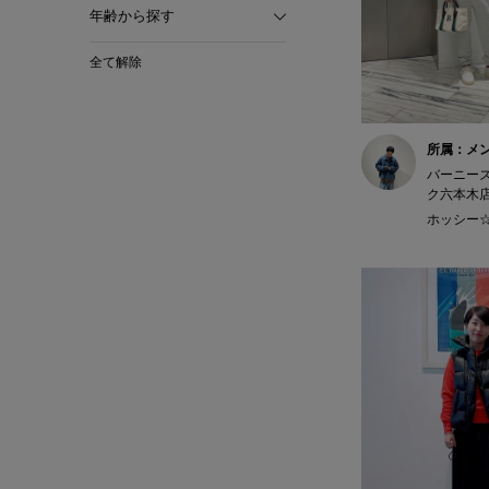
年齢から探す
全て解除
所属：メ
バーニー
ク六本木
ホッシー☆ 