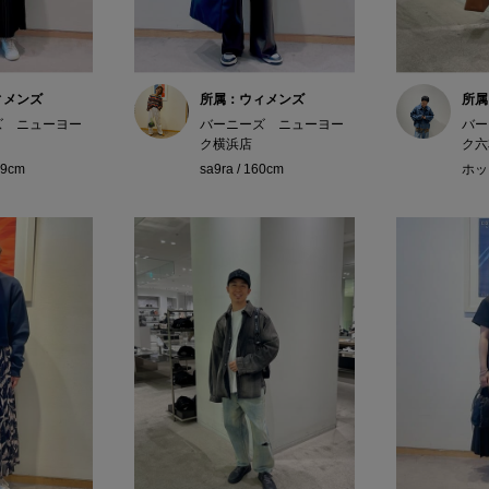
ィメンズ
所属：ウィメンズ
所属
ズ ニューヨー
バーニーズ ニューヨー
バー
ク横浜店
ク六
59cm
sa9ra / 160cm
ホッシ