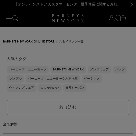
熊本県を中心とした地震の影響によるお荷物のお届けについて
【夏季休業に伴う出荷一時停止のお知らせ】(2026.8.7)
【夏季休業に伴う出荷一時停止のお知らせ】(2026.8.7)
【開催中】SUMMER SALEのご案内・ご注意事項
【オンラインストア カスタマーセンター夏季休業に関するお知らせ】（2026.8.7）
新規登録のお客様も対象！＜MY BARNEYS＞会員のお客様は11,000円（税込）以上のお買上げで常時送料無料！お買い物の際は会員登録を！
【夏季休業に伴う返品・交換承り一時停止のお知らせ】（2026.8.5）
新規登録のお客様も対象！＜MY BARNEYS＞会員のお客様は11,000円（税込）以上のお買上げで常時送料無料！お買い物の際は会員登録を！
前の画像
次の
BARNEYS NEW YORK ONLINE STORE
スタイリング一覧
人気のタグ
バーニーズ ニューヨーク
BARNEYS NEW YORK
メンズウェア
バッグ
シンプル
バーニーズ ニューヨーク六本木店
ベーシック
ウィメンズウェア
大人かわいい
春夏シーズン
絞り込む
全て解除