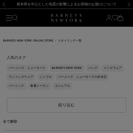
熊本県を中心とした地震の影響によるお荷物のお届けについて
【開催中】SUMMER SALEのご案内・ご注意事項
新規登録のお客様も対象！＜MY BARNEYS＞会員のお客様は11,000円（税込）以上のお買上げで常時送料無料！お買い物の際は会員登録を！
【夏季休業に伴う返品・交換承り一時停止のお知らせ】（2026.8.5）
新規登録のお客様も対象！＜MY BARNEYS＞会員のお客様は11,000円（税込）以上のお買上げで常時送料無料！お買い物の際は会員登録を！
【夏季休業に伴う返品・交換承り一時停止のお知らせ】（2026.8.5）
前の画像
次の
BARNEYS NEW YORK ONLINE STORE
スタイリング一覧
人気のタグ
バーニーズ ニューヨーク
BARNEYS NEW YORK
バッグ
メンズウェア
ウィメンズウェア
シンプル
バーニーズ ニューヨーク六本木店
ベーシック
春夏シーズン
カジュアル
絞り込む
全て解除