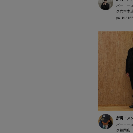
バーニー
ク六本木
y4_ki / 1
所属：メ
バーニー
ク福岡店