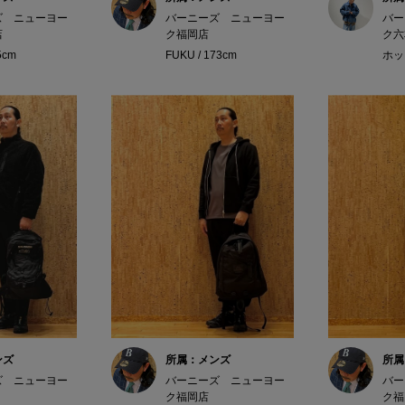
ズ ニューヨー
バーニーズ ニューヨー
バー
店
ク福岡店
ク六
65cm
FUKU / 173cm
ホッシ
ンズ
所属：メンズ
所属
ズ ニューヨー
バーニーズ ニューヨー
バー
ク福岡店
ク福