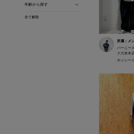
年齢から探す
全て解除
所属：メ
バーニー
ク六本木
ホッシー☆ 