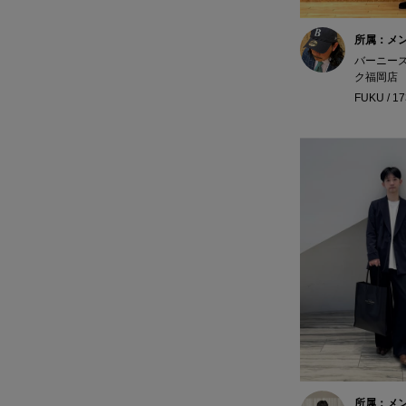
所属：メ
バーニー
ク福岡店
FUKU / 1
所属：メ