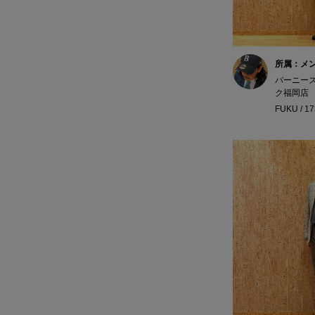
所属：メ
バーニー
ク福岡店
FUKU / 1