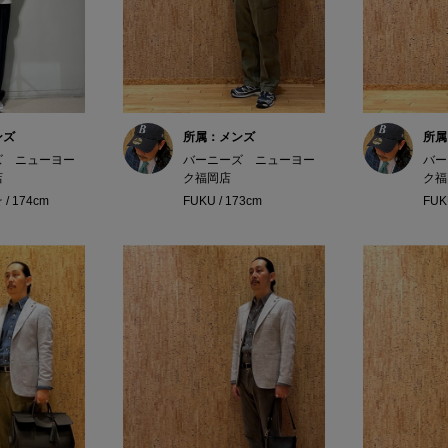
ンズ
所属：メンズ
所属
ズ ニューヨー
バーニーズ ニューヨー
バー
店
ク福岡店
ク福
/ 174cm
FUKU / 173cm
FUK