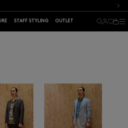
料！お買い物の際は会員登録を！
料！お買い物の際は会員登録を！
）
次の画像
URE
STAFF STYLING
OUTLET