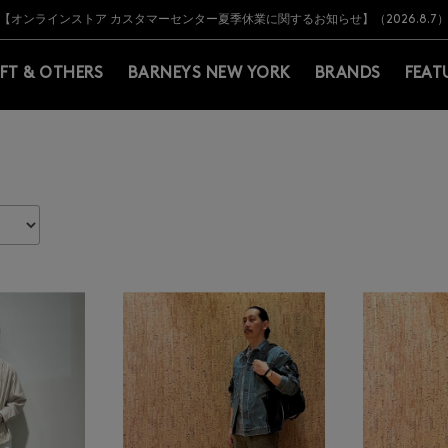
Y BARNEYS＞会員のお客様は11,000円（税込）以上のお買上げで常時送料無
Y BARNEYS＞会員のお客様は11,000円（税込）以上のお買上げで常時送料無
【オンラインストア カスタマーセンター夏季休業に関するお知らせ】（2026.8.7
【夏季休業に伴う返品・交換承り一時停止のお知らせ】（2026.8.5）
熊本県を中心とした地震の影響によるお荷物のお届けについて
【夏季休業に伴う出荷一時停止のお知らせ】(2026.8.7)
【夏季休業に伴う出荷一時停止のお知らせ】(2026.8.7)
【開催中】SUMMER SALEのご案内・ご注意事項
IFT & OTHERS
BARNEYS NEW YORK
BRANDS
FEAT