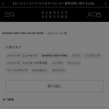
熊本県を中心とした地震の影響によるお荷物のお届けについて
【夏季休業に伴う出荷一時停止のお知らせ】(2026.8.7)
【夏季休業に伴う出荷一時停止のお知らせ】(2026.8.7)
【開催中】SUMMER SALEのご案内・ご注意事項
【オンラインストア カスタマーセンター夏季休業に関するお知らせ】（2026.8.7）
新規登録のお客様も対象！＜MY BARNEYS＞会員のお客様は11,000円（税込）以上のお買上げで常時送料無料！お買い物の際は会員登録を！
【夏季休業に伴う返品・交換承り一時停止のお知らせ】（2026.8.5）
新規登録のお客様も対象！＜MY BARNEYS＞会員のお客様は11,000円（税込）以上のお買上げで常時送料無料！お買い物の際は会員登録を！
前の画像
次の
BARNEYS NEW YORK ONLINE STORE
スタイリング一覧
人気のタグ
バーニーズ ニューヨーク
BARNEYS NEW YORK
バッグ
メンズウェア
バーニーズ ニューヨーク六本木店
シンプル
ベーシック
ウィメンズウェア
大人かわいい
カジュアル
絞り込む
全て解除