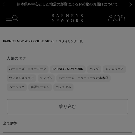
熊本県を中心とした地震の影響によるお荷物のお届けについて
【開催中】SUMMER SALEのご案内・ご注意事項
新規登録のお客様も対象！＜MY BARNEYS＞会員のお客様は11,000円（税込）以上のお買上げで常時送料無料！お買い物の際は会員登録を！
【夏季休業に伴う返品・交換承り一時停止のお知らせ】（2026.8.5）
新規登録のお客様も対象！＜MY BARNEYS＞会員のお客様は11,000円（税込）以上のお買上げで常時送料無料！お買い物の際は会員登録を！
【夏季休業に伴う返品・交換承り一時停止のお知らせ】（2026.8.5）
前の画像
次の
BARNEYS NEW YORK ONLINE STORE
スタイリング一覧
人気のタグ
バーニーズ ニューヨーク
BARNEYS NEW YORK
バッグ
メンズウェア
ウィメンズウェア
シンプル
バーニーズ ニューヨーク六本木店
ベーシック
春夏シーズン
カジュアル
絞り込む
全て解除