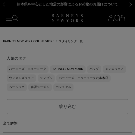
熊本県を中心とした地震の影響によるお荷物のお届けについて
【開催中】SUMMER SALEのご案内・ご注意事項
新規登録のお客様も対象！＜MY BARNEYS＞会員のお客様は11,000円（税込）以上のお買上げで常時送料無料！お買い物の際は会員登録を！
【夏季休業に伴う返品・交換承り一時停止のお知らせ】（2026.8.5）
新規登録のお客様も対象！＜MY BARNEYS＞会員のお客様は11,000円（税込）以上のお買上げで常時送料無料！お買い物の際は会員登録を！
【夏季休業に伴う返品・交換承り一時停止のお知らせ】（2026.8.5）
前の画像
次の
BARNEYS NEW YORK ONLINE STORE
スタイリング一覧
人気のタグ
バーニーズ ニューヨーク
BARNEYS NEW YORK
バッグ
メンズウェア
ウィメンズウェア
シンプル
バーニーズ ニューヨーク六本木店
ベーシック
春夏シーズン
カジュアル
絞り込む
全て解除