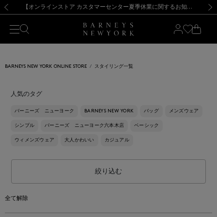
熊本県を中心とした地震の影響によるお荷物のお届けについて
【夏季休業に伴う出荷一時停止のお知らせ】(2026.8.7)
【夏季休業に伴う出荷一時停止のお知らせ】(2026.8.7)
【開催中】SUMMER SALEのご案内・ご注意事項
【オンラインストア カスタマーセンター夏季休業に関するお知らせ】（2026.8.7）
新規登録のお客様も対象！＜MY BARNEYS＞会員のお客様は11,000円（税込）以上のお買上げで常時送料無料！お買い物の際は会員登録を！
【夏季休業に伴う返品・交換承り一時停止のお知らせ】（2026.8.5）
新規登録のお客様も対象！＜MY BARNEYS＞会員のお客様は11,000円（税込）以上のお買上げで常時送料無料！お買い物の際は会員登録を！
前の画像
次の
BARNEYS NEW YORK ONLINE STORE
スタイリング一覧
人気のタグ
バーニーズ ニューヨーク
BARNEYS NEW YORK
バッグ
メンズウェア
シンプル
バーニーズ ニューヨーク六本木店
ベーシック
ウィメンズウェア
大人かわいい
カジュアル
絞り込む
全て解除