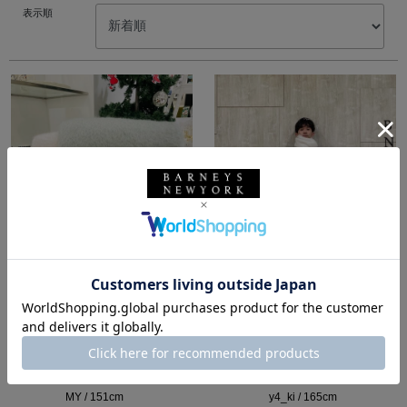
表示順
所属：ウィメンズ
所属：メンズ
バーニーズ ニューヨー
バーニーズ ニューヨー
ク銀座本店
ク西武渋谷店
MY / 151cm
y4_ki / 165cm