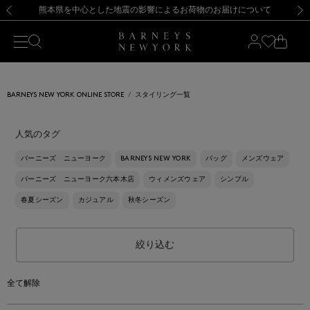
熊本県を中心とした地震の影響によるお荷物のお届けについて
【開催中】SUMMER SALEのご案内・ご注意事項
新規登録のお客様も対象！＜MY BARNEYS＞会員のお客様は11,000円（税込）以上のお買上げで常時送料無料！お買い物の際は会員登録を！
【夏季休業に伴う返品・交換承り一時停止のお知らせ】（2026.8.5）
新規登録のお客様も対象！＜MY BARNEYS＞会員のお客様は11,000円（税込）以上のお買上げで常時送料無料！お買い物の際は会員登録を！
【夏季休業に伴う返品・交換承り一時停止のお知らせ】（2026.8.5）
前の画像
次の
BARNEYS NEW YORK ONLINE STORE
スタイリング一覧
人気のタグ
バーニーズ ニューヨーク
BARNEYS NEW YORK
バッグ
メンズウェア
バーニーズ ニューヨーク六本木店
ウィメンズウェア
シンプル
春夏シーズン
カジュアル
秋冬シーズン
絞り込む
全て解除