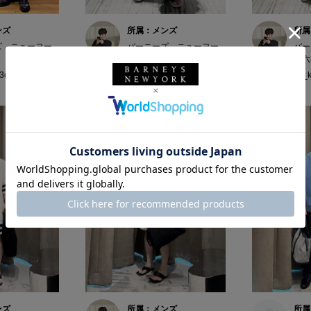
ンズ
所属：メンズ
所属
ズ ニューヨー
バーニーズ ニューヨー
バー
ク六本木店
ク六
73cm
y4_ki / 165cm
y4_k
ンズ
所属：メンズ
所属