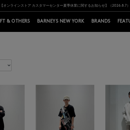
Y BARNEYS＞会員のお客様は11,000円（税込）以上のお買上げで常時送料無
Y BARNEYS＞会員のお客様は11,000円（税込）以上のお買上げで常時送料無
【オンラインストア カスタマーセンター夏季休業に関するお知らせ】（2026.8.7
【夏季休業に伴う返品・交換承り一時停止のお知らせ】（2026.8.5）
熊本県を中心とした地震の影響によるお荷物のお届けについて
【夏季休業に伴う出荷一時停止のお知らせ】(2026.8.7)
【夏季休業に伴う出荷一時停止のお知らせ】(2026.8.7)
【開催中】SUMMER SALEのご案内・ご注意事項
IFT & OTHERS
BARNEYS NEW YORK
BRANDS
FEAT