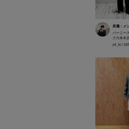
所属：メ
バーニー
ク六本木
y4_ki / 1