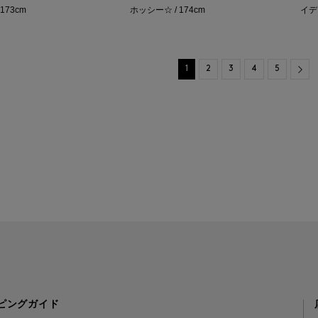
173cm
ホッシー☆ / 174cm
イデグ
Nex
1
2
3
4
5
ピングガイド