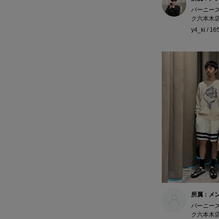
バーニー
ク六本木
y4_ki / 1
所属：メ
バーニー
ク六本木