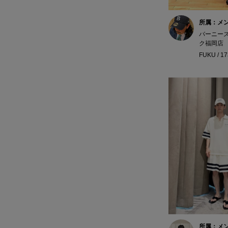
所属：メ
バーニー
ク福岡店
FUKU / 1
所属：メ