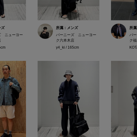
ンズ
所属：メンズ
所属
ズ ニューヨー
バーニーズ ニューヨー
バー
店
ク六本木店
ク福
65cm
y4_ki / 165cm
KOT