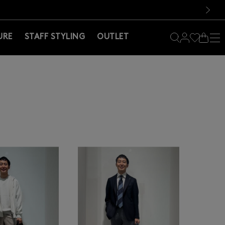
料！お買い物の際は会員登録を！
料！お買い物の際は会員登録を！
）
次の画像
URE
STAFF STYLING
OUTLET