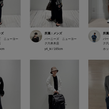
ンズ
所属：メンズ
所属
ズ ニューヨー
バーニーズ ニューヨー
バー
店
ク六本木店
ク六
65cm
y4_ki / 165cm
ホッシ