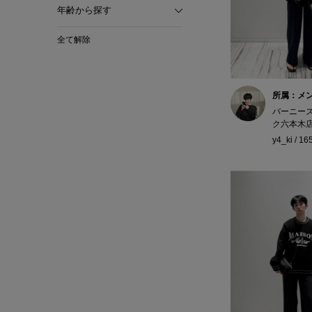
年齢から探す
全て解除
所属：メ
バーニー
ク六本木
y4_ki / 1