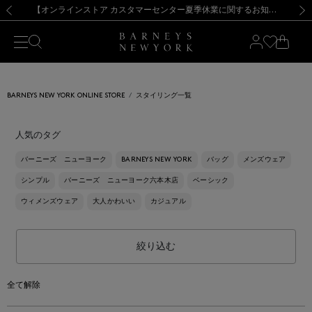
熊本県を中心とした地震の影響によるお荷物のお届けについて
【夏季休業に伴う出荷一時停止のお知らせ】(2026.8.7)
【夏季休業に伴う出荷一時停止のお知らせ】(2026.8.7)
【開催中】SUMMER SALEのご案内・ご注意事項
【オンラインストア カスタマーセンター夏季休業に関するお知らせ】（2026.8.7）
新規登録のお客様も対象！＜MY BARNEYS＞会員のお客様は11,000円（税込）以上のお買上げで常時送料無料！お買い物の際は会員登録を！
【夏季休業に伴う返品・交換承り一時停止のお知らせ】（2026.8.5）
新規登録のお客様も対象！＜MY BARNEYS＞会員のお客様は11,000円（税込）以上のお買上げで常時送料無料！お買い物の際は会員登録を！
前の画像
次の
BARNEYS NEW YORK ONLINE STORE
スタイリング一覧
人気のタグ
バーニーズ ニューヨーク
BARNEYS NEW YORK
バッグ
メンズウェア
シンプル
バーニーズ ニューヨーク六本木店
ベーシック
ウィメンズウェア
大人かわいい
カジュアル
絞り込む
全て解除