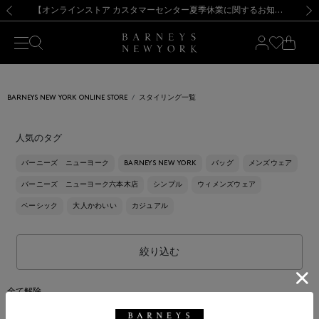
熊本県を中心とした地震の影響によるお荷物のお届けについて
【夏季休業に伴う出荷一時停止のお知らせ】(2026.8.7)
【夏季休業に伴う出荷一時停止のお知らせ】(2026.8.7)
【開催中】SUMMER SALEのご案内・ご注意事項
【オンラインストア カスタマーセンター夏季休業に関するお知らせ】（2026.8.7）
新規登録のお客様も対象！＜MY BARNEYS＞会員のお客様は11,000円（税込）以上のお買上げで常時送料無料！お買い物の際は会員登録を！
【夏季休業に伴う返品・交換承り一時停止のお知らせ】（2026.8.5）
新規登録のお客様も対象！＜MY BARNEYS＞会員のお客様は11,000円（税込）以上のお買上げで常時送料無料！お買い物の際は会員登録を！
前の画像
次の
BARNEYS NEW YORK ONLINE STORE
スタイリング一覧
人気のタグ
バーニーズ ニューヨーク
BARNEYS NEW YORK
バッグ
メンズウェア
バーニーズ ニューヨーク六本木店
シンプル
ウィメンズウェア
ベーシック
大人かわいい
カジュアル
絞り込む
全て解除