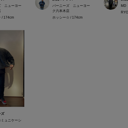
ズ ニューヨー
バーニーズ ニューヨー
MD
店
ク六本木店
RYO
/ 174cm
ホッシー☆ / 174cm
ンズ
コミュニケーシ