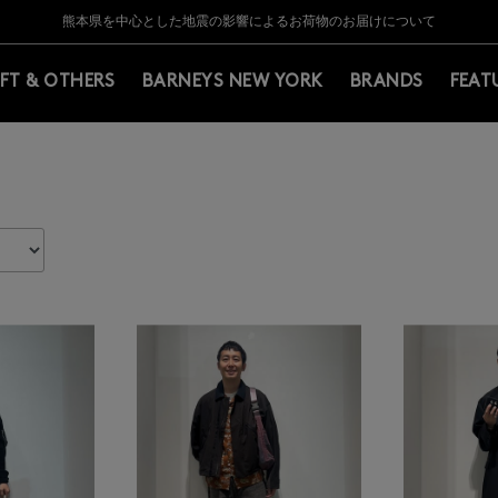
Y BARNEYS＞会員のお客様は11,000円（税込）以上のお買上げで常時送料無
Y BARNEYS＞会員のお客様は11,000円（税込）以上のお買上げで常時送料無
【夏季休業に伴う返品・交換承り一時停止のお知らせ】（2026.8.5）
【夏季休業に伴う返品・交換承り一時停止のお知らせ】（2026.8.5）
熊本県を中心とした地震の影響によるお荷物のお届けについて
【開催中】SUMMER SALEのご案内・ご注意事項
IFT & OTHERS
BARNEYS NEW YORK
BRANDS
FEAT