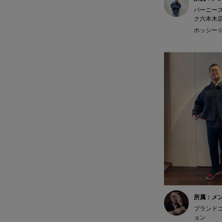
バーニー
ク六本木
ホッシー☆ 
所属：メ
ブランド
ョン