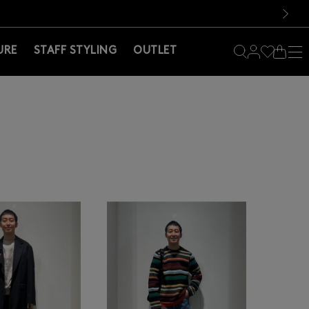
料！お買い物の際は会員登録を！
料！お買い物の際は会員登録を！
次の画像
URE
STAFF STYLING
OUTLET