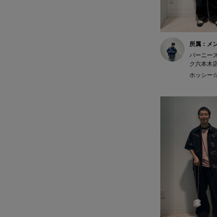
所属：メ
バーニー
ク六本木
ホッシー☆ 