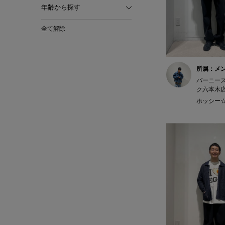
年齢から探す
全て解除
所属：メ
バーニー
ク六本木
ホッシー☆ 