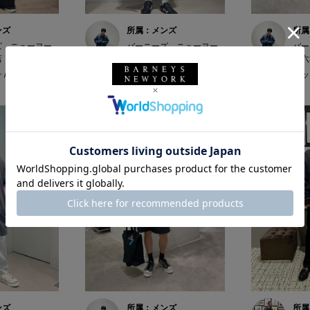
ンズ
所属：メンズ
所属
ズ ニューヨー
バーニーズ ニューヨー
バー
店
ク六本木店
ク六
/ 174cm
ホッシー☆ / 174cm
ホッシ
ンズ
所属：メンズ
所属