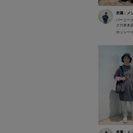
所属：メ
バーニー
ク六本木
ホッシー☆ 
所属：メ