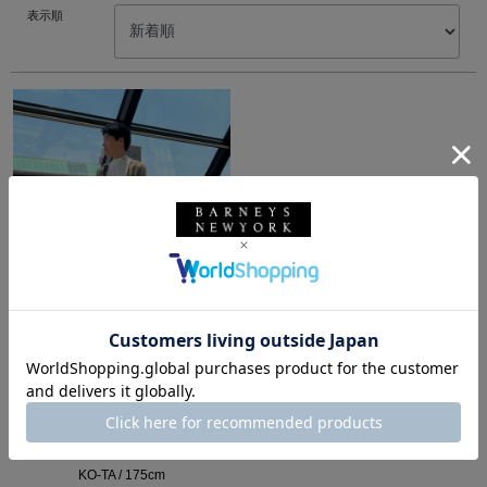
表示順
所属：メンズ
バーニーズ ニューヨー
ク横浜店
KO-TA / 175cm