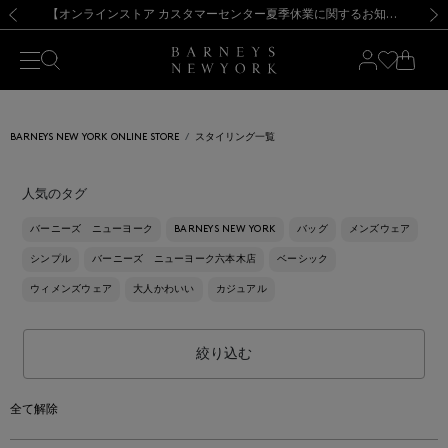
熊本県を中心とした地震の影響によるお荷物のお届けについて
【夏季休業に伴う出荷一時停止のお知らせ】(2026.8.7)
【夏季休業に伴う出荷一時停止のお知らせ】(2026.8.7)
【開催中】SUMMER SALEのご案内・ご注意事項
【オンラインストア カスタマーセンター夏季休業に関するお知らせ】（2026.8.7）
新規登録のお客様も対象！＜MY BARNEYS＞会員のお客様は11,000円（税込）以上のお買上げで常時送料無料！お買い物の際は会員登録を！
【夏季休業に伴う返品・交換承り一時停止のお知らせ】（2026.8.5）
新規登録のお客様も対象！＜MY BARNEYS＞会員のお客様は11,000円（税込）以上のお買上げで常時送料無料！お買い物の際は会員登録を！
前の画像
次の
BARNEYS NEW YORK ONLINE STORE
スタイリング一覧
人気のタグ
バーニーズ ニューヨーク
BARNEYS NEW YORK
バッグ
メンズウェア
シンプル
バーニーズ ニューヨーク六本木店
ベーシック
ウィメンズウェア
大人かわいい
カジュアル
絞り込む
全て解除