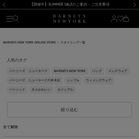
熊本県を中心とした地震の影響によるお荷物のお届けについて
【夏季休業に伴う出荷一時停止のお知らせ】(2026.8.7)
【夏季休業に伴う出荷一時停止のお知らせ】(2026.8.7)
【開催中】SUMMER SALEのご案内・ご注意事項
【オンラインストア カスタマーセンター夏季休業に関するお知らせ】（2026.8.7）
新規登録のお客様も対象！＜MY BARNEYS＞会員のお客様は11,000円（税込）以上のお買上げで常時送料無料！お買い物の際は会員登録を！
【夏季休業に伴う返品・交換承り一時停止のお知らせ】（2026.8.5）
新規登録のお客様も対象！＜MY BARNEYS＞会員のお客様は11,000円（税込）以上のお買上げで常時送料無料！お買い物の際は会員登録を！
前の画像
次の
BARNEYS NEW YORK ONLINE STORE
スタイリング一覧
人気のタグ
バーニーズ ニューヨーク
BARNEYS NEW YORK
バッグ
メンズウェア
バーニーズ ニューヨーク六本木店
シンプル
ウィメンズウェア
ベーシック
大人かわいい
カジュアル
絞り込む
全て解除