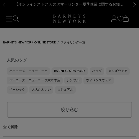
熊本県を中心とした地震の影響によるお荷物のお届けについて
【夏季休業に伴う出荷一時停止のお知らせ】(2026.8.7)
【夏季休業に伴う出荷一時停止のお知らせ】(2026.8.7)
【開催中】SUMMER SALEのご案内・ご注意事項
【オンラインストア カスタマーセンター夏季休業に関するお知らせ】（2026.8.7）
新規登録のお客様も対象！＜MY BARNEYS＞会員のお客様は11,000円（税込）以上のお買上げで常時送料無料！お買い物の際は会員登録を！
【夏季休業に伴う返品・交換承り一時停止のお知らせ】（2026.8.5）
新規登録のお客様も対象！＜MY BARNEYS＞会員のお客様は11,000円（税込）以上のお買上げで常時送料無料！お買い物の際は会員登録を！
前の画像
次の
BARNEYS NEW YORK ONLINE STORE
スタイリング一覧
人気のタグ
バーニーズ ニューヨーク
BARNEYS NEW YORK
バッグ
メンズウェア
バーニーズ ニューヨーク六本木店
シンプル
ウィメンズウェア
ベーシック
大人かわいい
カジュアル
絞り込む
全て解除