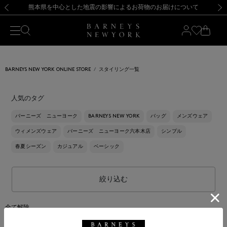
熊本県を中心とした地震の影響によるお荷物のお届けについて
【開催中】SUMMER SALEのご案内・ご注意事項
新規登録のお客様も対象！＜MY BARNEYS＞会員のお客様は11,000円（税込）以上のお買上げで常時送料無料！お買い物の際は会員登録を！
【夏季休業に伴う返品・交換承り一時停止のお知らせ】（2026.8.5）
新規登録のお客様も対象！＜MY BARNEYS＞会員のお客様は11,000円（税込）以上のお買上げで常時送料無料！お買い物の際は会員登録を！
【夏季休業に伴う返品・交換承り一時停止のお知らせ】（2026.8.5）
前の画像
次の
BARNEYS NEW YORK ONLINE STORE
スタイリング一覧
人気のタグ
バーニーズ ニューヨーク
BARNEYS NEW YORK
バッグ
メンズウェア
ウィメンズウェア
バーニーズ ニューヨーク六本木店
シンプル
春夏シーズン
カジュアル
ベーシック
絞り込む
全て解除