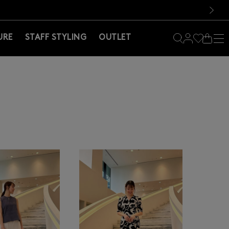
料！お買い物の際は会員登録を！
料！お買い物の際は会員登録を！
次の画像
URE
STAFF STYLING
OUTLET