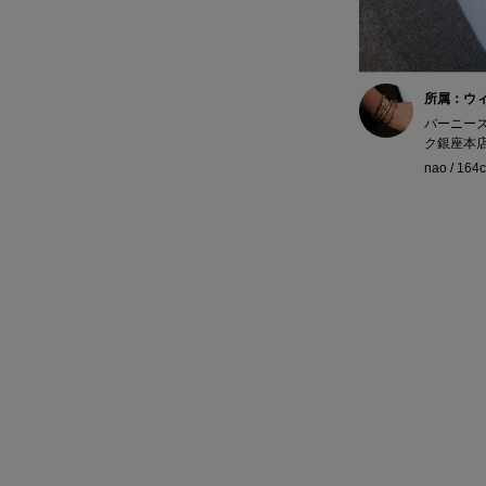
所属：ウ
バーニー
ク銀座本
nao / 164