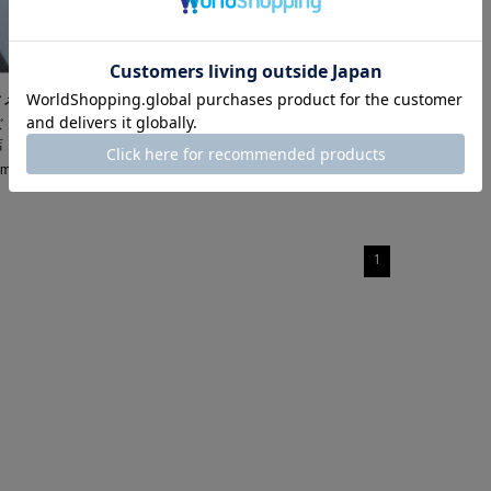
ィメンズ
ズ ニューヨー
店
cm
1