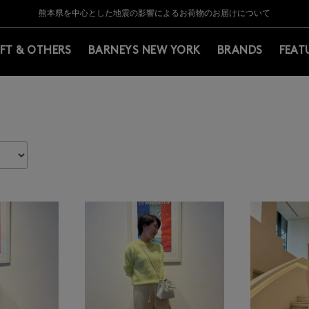
Y BARNEYS＞会員のお客様は11,000円（税込）以上のお買上げで常時送料無
Y BARNEYS＞会員のお客様は11,000円（税込）以上のお買上げで常時送料無
【夏季休業に伴う返品・交換承り一時停止のお知らせ】（2026.8.5）
【夏季休業に伴う返品・交換承り一時停止のお知らせ】（2026.8.5）
熊本県を中心とした地震の影響によるお荷物のお届けについて
【開催中】SUMMER SALEのご案内・ご注意事項
IFT & OTHERS
BARNEYS NEW YORK
BRANDS
FEAT