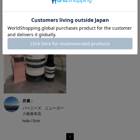
所属：
バーニーズ ニューヨー
ク銀座本店
hide / 0cm
1