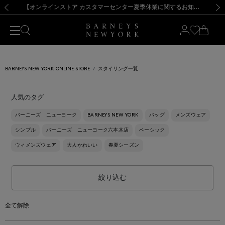
熊本県を中心とした地震の影響によるお荷物のお届けについて
【夏季休業に伴う出荷一時停止のお知らせ】(2026.8.7)
【夏季休業に伴う出荷一時停止のお知らせ】(2026.8.7)
【開催中】SUMMER SALEのご案内・ご注意事項
【オンラインストア カスタマーセンター夏季休業に関するお知らせ】（2026.8.7）
新規登録のお客様も対象！＜MY BARNEYS＞会員のお客様は11,000円（税込）以上のお買上げで常時送料無料！お買い物の際は会員登録を！
【夏季休業に伴う返品・交換承り一時停止のお知らせ】（2026.8.5）
新規登録のお客様も対象！＜MY BARNEYS＞会員のお客様は11,000円（税込）以上のお買上げで常時送料無料！お買い物の際は会員登録を！
前の画像
次の
BARNEYS NEW YORK ONLINE STORE
スタイリング一覧
人気のタグ
バーニーズ ニューヨーク
BARNEYS NEW YORK
バッグ
メンズウェア
シンプル
バーニーズ ニューヨーク六本木店
ベーシック
ウィメンズウェア
大人かわいい
春夏シーズン
絞り込む
全て解除